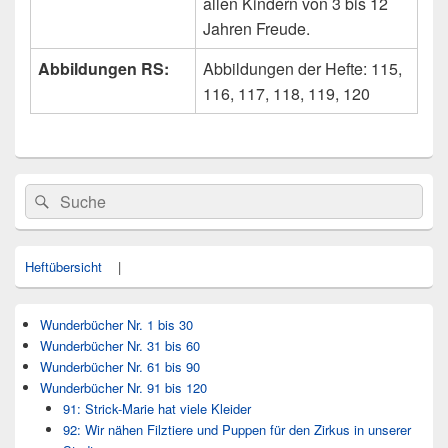
allen Kindern von 3 bis 12
Jahren Freude.
Abbildungen RS:
Abbildungen der Hefte: 115,
116, 117, 118, 119, 120
Primärer
Search
Suche
Seitenleisten
for:
Widget-
Bereich
Heftübersicht
|
Wunderbücher Nr. 1 bis 30
Wunderbücher Nr. 31 bis 60
Wunderbücher Nr. 61 bis 90
Wunderbücher Nr. 91 bis 120
91: Strick-Marie hat viele Kleider
92: Wir nähen Filztiere und Puppen für den Zirkus in unserer