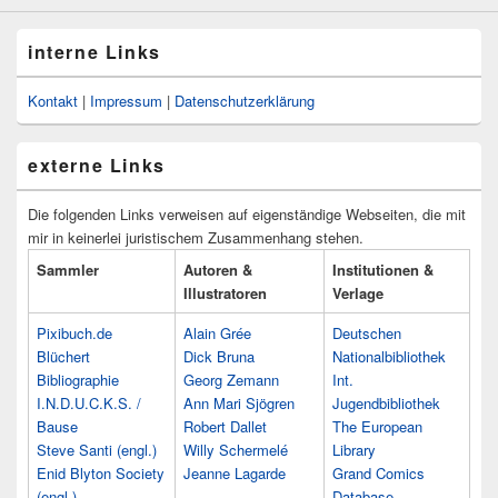
interne Links
Kontakt
|
Impressum
|
Datenschutzerklärung
externe Links
Die folgenden Links verweisen auf eigenständige Webseiten, die mit
mir in keinerlei juristischem Zusammenhang stehen.
Sammler
Autoren &
Institutionen &
Illustratoren
Verlage
Pixibuch.de
Alain Grée
Deutschen
Blüchert
Dick Bruna
Nationalbibliothek
Bibliographie
Georg Zemann
Int.
I.N.D.U.C.K.S. /
Ann Mari Sjögren
Jugendbibliothek
Bause
Robert Dallet
The European
Steve Santi (engl.)
Willy Schermelé
Library
Enid Blyton Society
Jeanne Lagarde
Grand Comics
(engl.)
Database