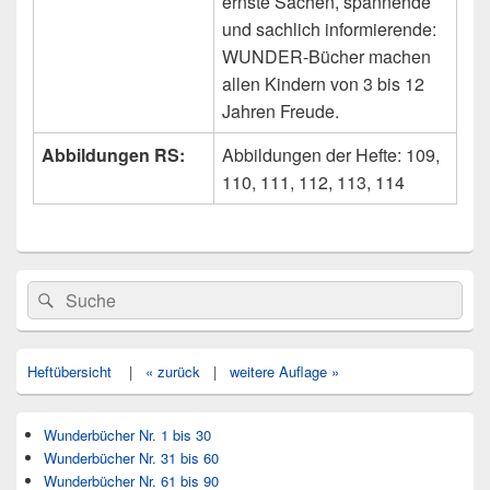
ernste Sachen, spannende
und sachlich informierende:
WUNDER-Bücher machen
allen Kindern von 3 bis 12
Jahren Freude.
Abbildungen RS:
Abbildungen der Hefte: 109,
110, 111, 112, 113, 114
Primärer
Search
Suche
Seitenleisten
for:
Widget-
Bereich
Heftübersicht
|
« zurück
|
weitere Auflage »
Wunderbücher Nr. 1 bis 30
Wunderbücher Nr. 31 bis 60
Wunderbücher Nr. 61 bis 90