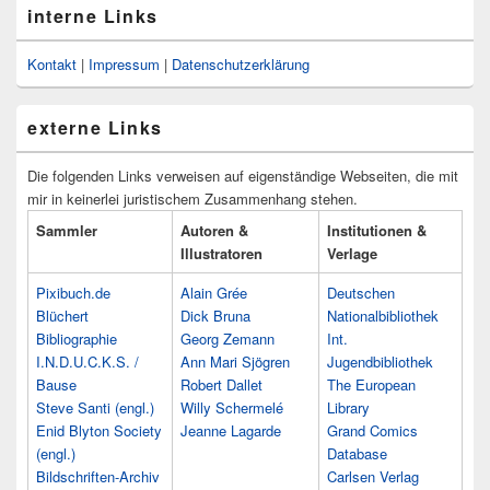
interne Links
Kontakt
|
Impressum
|
Datenschutzerklärung
externe Links
Die folgenden Links verweisen auf eigenständige Webseiten, die mit
mir in keinerlei juristischem Zusammenhang stehen.
Sammler
Autoren &
Institutionen &
Illustratoren
Verlage
Pixibuch.de
Alain Grée
Deutschen
Blüchert
Dick Bruna
Nationalbibliothek
Bibliographie
Georg Zemann
Int.
I.N.D.U.C.K.S. /
Ann Mari Sjögren
Jugendbibliothek
Bause
Robert Dallet
The European
Steve Santi (engl.)
Willy Schermelé
Library
Enid Blyton Society
Jeanne Lagarde
Grand Comics
(engl.)
Database
Bildschriften-Archiv
Carlsen Verlag