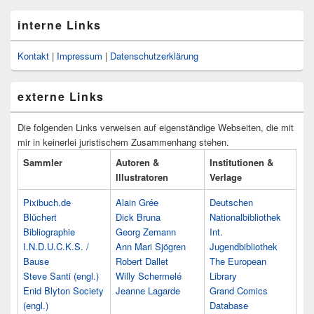
interne Links
Kontakt
|
Impressum
|
Datenschutzerklärung
externe Links
Die folgenden Links verweisen auf eigenständige Webseiten, die mit
mir in keinerlei juristischem Zusammenhang stehen.
Sammler
Autoren &
Institutionen &
Illustratoren
Verlage
Pixibuch.de
Alain Grée
Deutschen
Blüchert
Dick Bruna
Nationalbibliothek
Bibliographie
Georg Zemann
Int.
I.N.D.U.C.K.S. /
Ann Mari Sjögren
Jugendbibliothek
Bause
Robert Dallet
The European
Steve Santi (engl.)
Willy Schermelé
Library
Enid Blyton Society
Jeanne Lagarde
Grand Comics
(engl.)
Database