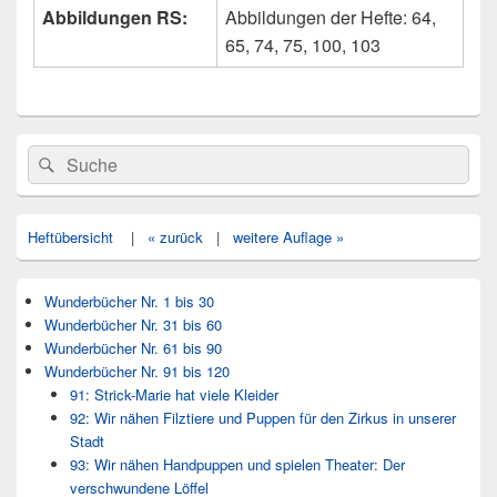
Abbildungen RS:
Abbildungen der Hefte: 64,
65, 74, 75, 100, 103
Primärer
Search
Suche
Seitenleisten
for:
Widget-
Bereich
Heftübersicht
|
« zurück
|
weitere Auflage »
Wunderbücher Nr. 1 bis 30
Wunderbücher Nr. 31 bis 60
Wunderbücher Nr. 61 bis 90
Wunderbücher Nr. 91 bis 120
91: Strick-Marie hat viele Kleider
92: Wir nähen Filztiere und Puppen für den Zirkus in unserer
Stadt
93: Wir nähen Handpuppen und spielen Theater: Der
verschwundene Löffel