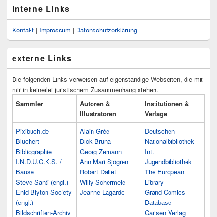
interne Links
Kontakt
|
Impressum
|
Datenschutzerklärung
externe Links
Die folgenden Links verweisen auf eigenständige Webseiten, die mit
mir in keinerlei juristischem Zusammenhang stehen.
Sammler
Autoren &
Institutionen &
Illustratoren
Verlage
Pixibuch.de
Alain Grée
Deutschen
Blüchert
Dick Bruna
Nationalbibliothek
Bibliographie
Georg Zemann
Int.
I.N.D.U.C.K.S. /
Ann Mari Sjögren
Jugendbibliothek
Bause
Robert Dallet
The European
Steve Santi (engl.)
Willy Schermelé
Library
Enid Blyton Society
Jeanne Lagarde
Grand Comics
(engl.)
Database
Bildschriften-Archiv
Carlsen Verlag