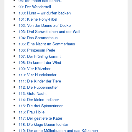
98: Ich mach das schon…
99: Der Wandertroll
100: Hurra – wir dürfen backen
101: Kleine Pony-Fibel
102: Von der Daune zur Decke
103: Drei Schweinchen und der Wolf
104: Das Sommerhaus
105: Eine Nacht im Sommerhaus
106: Prinzessin Perle
107: Der Frühling kommt
108: Da kommt der Wind
109: Vier Kätzchen
110: Vier Hundekinder
111: Die Kinder der Tiere
112: Die Puppenmutter
113: Gute Nacht
114: Der kleine Indianer
115: Die drei Spinnerinnen
116: Frau Holle
117: Der gestiefelte Kater
118: Die kluge Bauerntochter
119: Der arme Müllerbursch und das Kätzchen