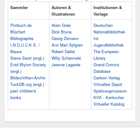
Sammler
Autoren &
Institutionen &
Illustratoren
Verlage
Pixibuch.de
Alain Grée
Deutschen
Blüchert
Dick Bruna
Nationalbibliothek
Bibliographie
Georg Zemann
Int.
I.N.D.U.C.K.S. /
Ann Mari Sjögren
Jugendbibliothek
Bause
Robert Dallet
The European
Steve Santi (engl.)
Willy Schermelé
Library
Enid Blyton Society
Jeanne Lagarde
Grand Comics
(engl.)
Database
Bildschriften-Archiv
Carlsen Verlag
TuckDB.org (engl.)
Virtuelles Depot
past children's
Spielzeugmuseum
books
KVK - Karlsruher
Virtueller Katalog