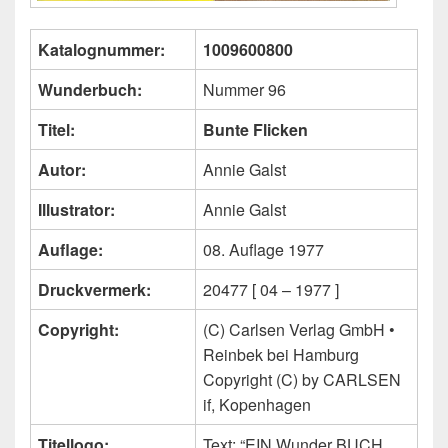
Katalognummer:
1009600800
Wunderbuch:
Nummer 96
Titel:
Bunte Flicken
Autor:
Annie Galst
Illustrator:
Annie Galst
Auflage:
08. Auflage 1977
Druckvermerk:
20477 [ 04 – 1977 ]
Copyright:
(C) Carlsen Verlag GmbH •
Reinbek bei Hamburg
Copyright (C) by CARLSEN
if, Kopenhagen
Titellogo:
Text: “EIN Wunder BUCH