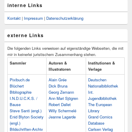
interne Links
Kontakt
|
Impressum
|
Datenschutzerklärung
externe Links
Die folgenden Links verweisen auf eigenständige Webseiten, die mit
mir in keinerlei juristischem Zusammenhang stehen.
Sammler
Autoren &
Institutionen &
Illustratoren
Verlage
Pixibuch.de
Alain Grée
Deutschen
Blüchert
Dick Bruna
Nationalbibliothek
Bibliographie
Georg Zemann
Int.
I.N.D.U.C.K.S. /
Ann Mari Sjögren
Jugendbibliothek
Bause
Robert Dallet
The European
Steve Santi (engl.)
Willy Schermelé
Library
Enid Blyton Society
Jeanne Lagarde
Grand Comics
(engl.)
Database
Bildschriften-Archiv
Carlsen Verlag