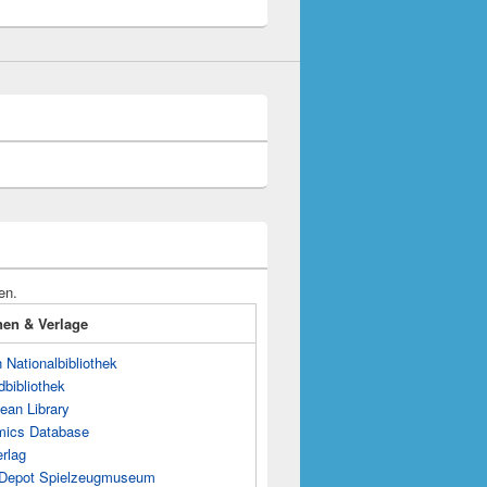
en.
onen & Verlage
Nationalbibliothek
dbibliothek
ean Library
mics Database
rlag
s Depot Spielzeugmuseum