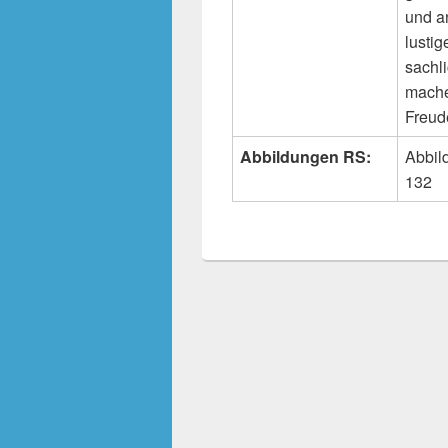
und an
lusti
sachl
mache
Freud
Abbildungen RS:
Abbil
132