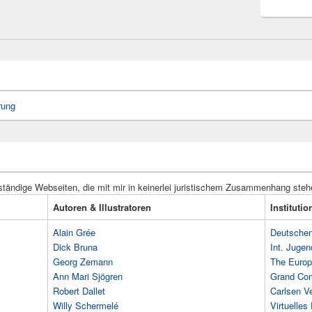
rung
ständige Webseiten, die mit mir in keinerlei juristischem Zusammenhang steh
Autoren & Illustratoren
Instituti
Alain Grée
Deutschen 
Dick Bruna
Int. Jugen
Georg Zemann
The Europ
Ann Mari Sjögren
Grand Co
Robert Dallet
Carlsen Ve
Willy Schermelé
Virtuelle