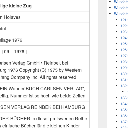
Wunderb
ilige kleine Zug
Wunderb
Wunderb
n Holaves
121:
122:
ini
123:
124:
uflage 1976
125:
126:
[ 09 – 1976 ]
127:
128:
arlsen Verlag GmbH • Reinbek bei
129:
rg 1976 Copyright (C) 1975 by Western
130:
shing Company Inc. All rights reserved
131:
132:
: “EIN Wunder BUCH CARLSEN VERLAG”,
eilig, Nummer ist so hoch wie beide Zeilen
133:
134:
SEN VERLAG REINBEK BEI HAMBURG
135:
136:
R-BÜCHER In dieser preiswerten Reihe
137:
s einfache Bücher für die kleinen Kinder
138: