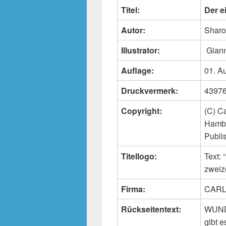
Titel:
Der e
Autor:
Sharo
Illustrator:
Giann
Auflage:
01. A
Druckvermerk:
43976 
Copyright:
(C) C
Hambu
Publi
Titellogo:
Text
zweiz
Firma:
CARL
Rückseitentext:
WUNDE
gibt e