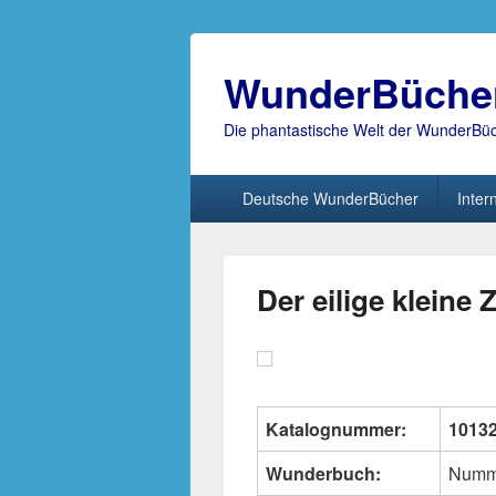
WunderBüche
Die phantastische Welt der WunderBü
Hauptmenü
Deutsche WunderBücher
Inter
Der eilige kleine 
Katalognummer:
1013
Wunderbuch:
Numm