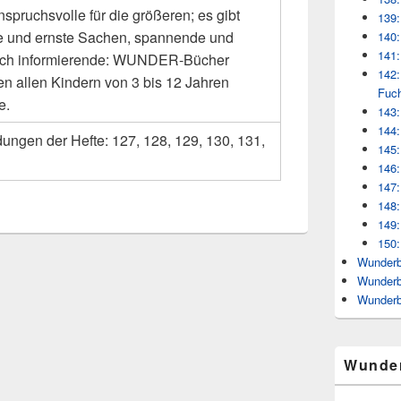
spruchsvolle für die größeren; es gibt
139:
ge und ernste Sachen, spannende und
140:
141:
ich informierende: WUNDER-Bücher
142:
n allen Kindern von 3 bis 12 Jahren
Fuc
e.
143:
144:
dungen der Hefte: 127, 128, 129, 130, 131,
145:
146:
147:
148:
149:
150:
Wunderb
Wunderb
Wunderb
Wunde