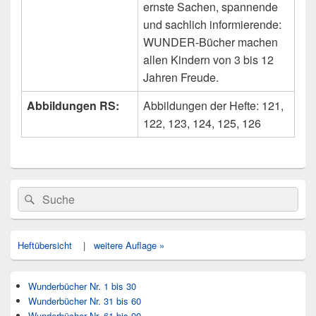
ernste Sachen, spannende
und sachlich informierende:
WUNDER-Bücher machen
allen Kindern von 3 bis 12
Jahren Freude.
Abbildungen RS:
Abbildungen der Hefte: 121,
122, 123, 124, 125, 126
Primärer
Search
Suche
Seitenleisten
for:
Widget-
Bereich
Heftübersicht
|
weitere Auflage »
Wunderbücher Nr. 1 bis 30
Wunderbücher Nr. 31 bis 60
Wunderbücher Nr. 61 bis 90