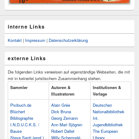
interne Links
Kontakt
|
Impressum
|
Datenschutzerklärung
externe Links
Die folgenden Links verweisen auf eigenständige Webseiten, die mit
mir in keinerlei juristischem Zusammenhang stehen.
Sammler
Autoren &
Institutionen &
Illustratoren
Verlage
Pixibuch.de
Alain Grée
Deutschen
Blüchert
Dick Bruna
Nationalbibliothek
Bibliographie
Georg Zemann
Int.
I.N.D.U.C.K.S. /
Ann Mari Sjögren
Jugendbibliothek
Bause
Robert Dallet
The European
Steve Santi (engl.)
Willy Schermelé
Library