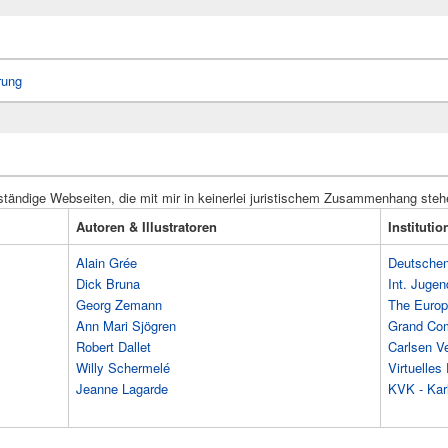
rung
ständige Webseiten, die mit mir in keinerlei juristischem Zusammenhang steh
Autoren & Illustratoren
Instituti
Alain Grée
Deutschen 
Dick Bruna
Int. Jugen
Georg Zemann
The Europ
Ann Mari Sjögren
Grand Co
Robert Dallet
Carlsen Ve
Willy Schermelé
Virtuelle
Jeanne Lagarde
KVK - Karl