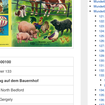
Wunderb
Wunderb
Wunderb
121:
122:
123:
124:
125:
126:
127:
128:
129:
130:
300100
131:
132:
er 133
133:
ag auf dem Bauernhof
 North Bedford
134:
135:
 Gergely
136:
137: