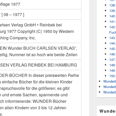
uflage 1977
138:
139:
[ 08 – 1977 ]
140:
141:
arlsen Verlag GmbH • Reinbek bei
142:
rg 1977 Copyright (C) 1950 by Western
Fuc
shing Company, Inc.
143:
144:
: “EIN Wunder BUCH CARLSEN VERLAG”,
145:
eilig, Nummer ist so hoch wie beide Zeilen
146:
147:
SEN VERLAG REINBEK BEI HAMBURG
148:
149:
R-BÜCHER In dieser preiswerten Reihe
150:
s einfache Bücher für die kleinen Kinder
Wunderb
Wunderb
spruchsvolle für die größeren; es gibt
Wunderb
ge und ernste Sachen, spannende und
ich informierende: WUNDER-Bücher
n allen Kindern von 3 bis 12 Jahren
Wunde
e.