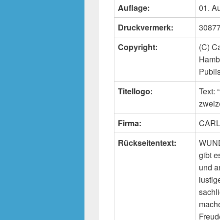
Auflage:
01. A
Druckvermerk:
30877 
Copyright:
(C) C
Hambu
Publi
Titellogo:
Text
zweiz
Firma:
CARL
Rückseitentext:
WUNDE
gibt e
und an
lusti
sachl
mache
Freud