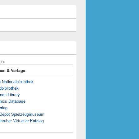
en.
onen & Verlage
Nationalbibliothek
dbibliothek
ean Library
mics Database
rlag
s Depot Spielzeugmuseum
sruher Virtueller Katalog