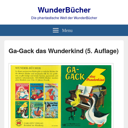
WunderBücher
Die phantastische Welt der WunderBücher
Menu
Ga-Gack das Wunderkind (5. Auflage)