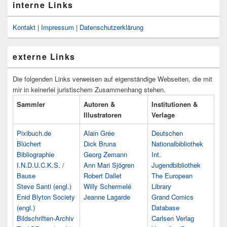
interne Links
Kontakt
|
Impressum
|
Datenschutzerklärung
externe Links
Die folgenden Links verweisen auf eigenständige Webseiten, die mit
mir in keinerlei juristischem Zusammenhang stehen.
Sammler
Autoren &
Institutionen &
Illustratoren
Verlage
Pixibuch.de
Alain Grée
Deutschen
Blüchert
Dick Bruna
Nationalbibliothek
Bibliographie
Georg Zemann
Int.
I.N.D.U.C.K.S. /
Ann Mari Sjögren
Jugendbibliothek
Bause
Robert Dallet
The European
Steve Santi (engl.)
Willy Schermelé
Library
Enid Blyton Society
Jeanne Lagarde
Grand Comics
(engl.)
Database
Bildschriften-Archiv
Carlsen Verlag