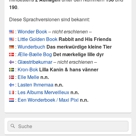
190
.
Diese Sprachversionen sind bekannt:
:
Wonder Book
– nicht erschienen –
:
Little Golden Book
Rabbit and His Friends
:
Wunderbuch
Das merkwürdige kleine Tier
:
Ælle-Bælle Bog
Det mærkelige lille dyr
:
Glæstribøkurnar
– nicht erschienen –
:
Kron-Bok
Lilla Kanin & hans vänner
:
Elle Melle
n.n.
:
Lasten Ihmemaa
n.n.
:
Les Albums Merveilleux
n.n.
:
Een Wonderboek / Maxi Pixi
n.n.
Primärer
Search
Suche
Seitenleisten
for:
Widget-