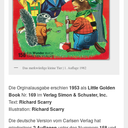
Das merkwürdige kleine Tier | 1. Auflage 1982
Die Orginalausgabe erschien
1953
als
Little Golden
Book
Nr.
169
im
Verlag Simon & Schuster, Inc.
Text:
Richard Scarry
Illustration:
Richard Scarry
Die deutsche Version vom Carlsen Verlag hat
mindestens
2 Auflagen
unter den Nummern
158
und