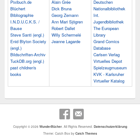
Pixibuch.de
Alain Grée
Deutschen
Blüchert
Dick Bruna
Nationalbibliothek
Bibliographie
Georg Zemann
Int.
I.N.D.U.C.K.S. /
Ann Mari Sjögren
Jugendbibliothek
Bause
Robert Dallet
The European
Steve Santi (engl.)
Willy Schermelé
Library
Enid Blyton Society
Jeanne Lagarde
Grand Comics
(engl.)
Database
Bildschriften-Archiv
Carlsen Verlag
TuckDB.org (engl.)
Virtuelles Depot
past children's
Spielzeugmuseum
books
KVK - Karlsruher
Virtueller Katalog
Copyright © 2026
WunderBücher
. All Rights Reserved.
Datenschutzerklärung
Theme: Catch Box by
Catch Themes