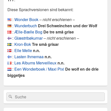
Diese Sprachversionen sind bekannt:
:
Wonder Book
– nicht erschienen –
:
Wunderbuch
Drei Schweinchen und der Wolf
:
Ælle-Bælle Bog
De tre små grise
:
Glæstribøkurnar
– nicht erschienen –
:
Kron-Bok
Tre små grisar
:
Elle Melle
n.n.
:
Lasten Ihmemaa
n.n.
:
Les Albums Merveilleux
n.n.
:
Een Wonderboek / Maxi Pixi
De wolf en de drie
biggetjes
Primärer
Search
Suche
Seitenleisten
for:
Widget-
Bereich