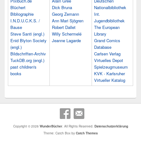
Pixibuch.de
Alain Grée
Deutschen
Blüchert
Dick Bruna
Nationalbibliothek
Bibliographie
Georg Zemann
Int.
I.N.D.U.C.K.S. /
Ann Mari Sjögren
Jugendbibliothek
Bause
Robert Dallet
The European
Steve Santi (engl.)
Willy Schermelé
Library
Enid Blyton Society
Jeanne Lagarde
Grand Comics
(engl.)
Database
Bildschriften-Archiv
Carlsen Verlag
TuckDB.org (engl.)
Virtuelles Depot
past children's
Spielzeugmuseum
books
KVK - Karlsruher
Virtueller Katalog
Copyright © 2026
WunderBücher
. All Rights Reserved.
Datenschutzerklärung
Theme: Catch Box by
Catch Themes