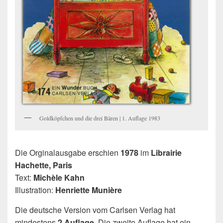
Goldköpfchen und die drei Bären | 1. Auflage 1983
Die Orginalausgabe erschien
1978
im
Librairie
Hachette, Paris
Text:
Michèle Kahn
Illustration:
Henriette Munière
Die deutsche Version vom Carlsen Verlag hat
mindestens
2 Auflage
. Die zweite Auflage hat ein