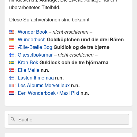
überarbeitetes Titelbild.
Diese Sprachversionen sind bekannt:
:
Wonder Book
– nicht erschienen –
:
Wunderbuch
Goldköpfchen und die drei Bären
:
Ælle-Bælle Bog
Guldlok og de tre bjørne
:
Glæstribøkurnar
– nicht erschienen –
:
Kron-Bok
Guldlock och de tre björnarna
:
Elle Melle
n.n.
:
Lasten Ihmemaa
n.n.
:
Les Albums Merveilleux
n.n.
:
Een Wonderboek / Maxi Pixi
n.n.
Primärer
Search
Suche
Seitenleisten
for:
Widget-
Bereich