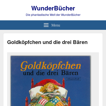
WunderBücher
Die phantastische Welt der WunderBücher
Menu
Goldköpfchen und die drei Bären