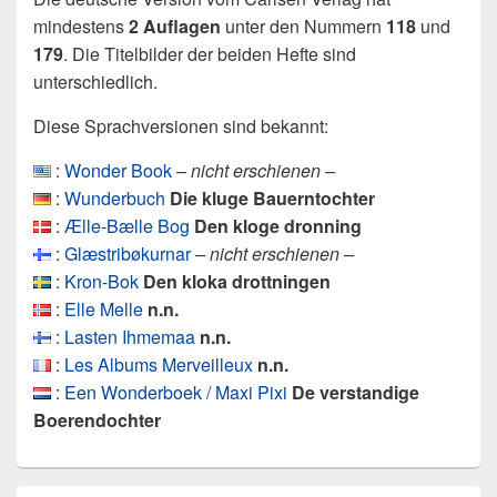
mindestens
2 Auflagen
unter den Nummern
118
und
179
. Die Titelbilder der beiden Hefte sind
unterschiedlich.
Diese Sprachversionen sind bekannt:
:
Wonder Book
– nicht erschienen –
:
Wunderbuch
Die kluge Bauerntochter
:
Ælle-Bælle Bog
Den kloge dronning
:
Glæstribøkurnar
– nicht erschienen –
:
Kron-Bok
Den kloka drottningen
:
Elle Melle
n.n.
:
Lasten Ihmemaa
n.n.
:
Les Albums Merveilleux
n.n.
:
Een Wonderboek / Maxi Pixi
De verstandige
Boerendochter
Primärer