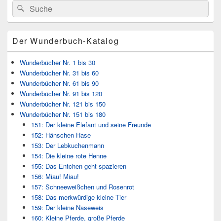
Search
Suche
Seitenleisten
for:
Widget-
Bereich
Der Wunderbuch-Katalog
Wunderbücher Nr. 1 bis 30
Wunderbücher Nr. 31 bis 60
Wunderbücher Nr. 61 bis 90
Wunderbücher Nr. 91 bis 120
Wunderbücher Nr. 121 bis 150
Wunderbücher Nr. 151 bis 180
151: Der kleine Elefant und seine Freunde
152: Hänschen Hase
153: Der Lebkuchenmann
154: Die kleine rote Henne
155: Das Entchen geht spazieren
156: Miau! Miau!
157: Schneeweißchen und Rosenrot
158: Das merkwürdige kleine Tier
159: Der kleine Naseweis
160: Kleine Pferde, große Pferde