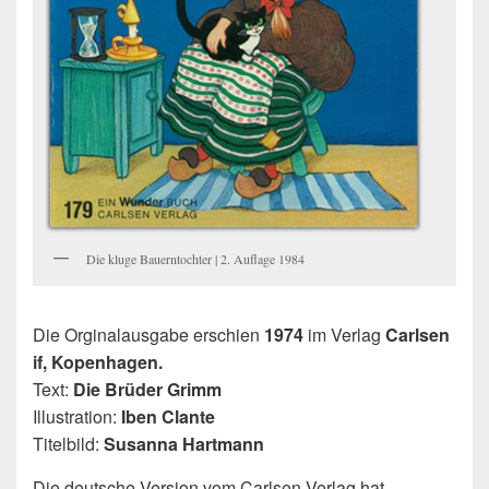
Die kluge Bauerntochter | 2. Auflage 1984
Die Orginalausgabe erschien
1974
im Verlag
Carlsen
if, Kopenhagen.
Text:
Die Brüder Grimm
Illustration:
Iben Clante
Titelbild:
Susanna Hartmann
Die deutsche Version vom Carlsen Verlag hat