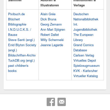
Illustratoren
Verlage
Pixibuch.de
Alain Grée
Deutschen
Blüchert
Dick Bruna
Nationalbibliothek
Bibliographie
Georg Zemann
Int.
I.N.D.U.C.K.S. /
Ann Mari Sjögren
Jugendbibliothek
Bause
Robert Dallet
The European
Steve Santi (engl.)
Willy Schermelé
Library
Enid Blyton Society
Jeanne Lagarde
Grand Comics
(engl.)
Database
Bildschriften-Archiv
Carlsen Verlag
TuckDB.org (engl.)
Virtuelles Depot
past children's
Spielzeugmuseum
books
KVK - Karlsruher
Virtueller Katalog