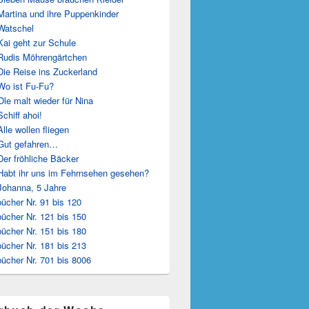
Martina und ihre Puppenkinder
Watschel
Kai geht zur Schule
Rudis Möhrengärtchen
Die Reise ins Zuckerland
Wo ist Fu-Fu?
Ole malt wieder für Nina
Schiff ahoi!
Alle wollen fliegen
Gut gefahren…
Der fröhliche Bäcker
Habt ihr uns im Fehrnsehen gesehen?
Johanna, 5 Jahre
ücher Nr. 91 bis 120
ücher Nr. 121 bis 150
ücher Nr. 151 bis 180
ücher Nr. 181 bis 213
ücher Nr. 701 bis 8006