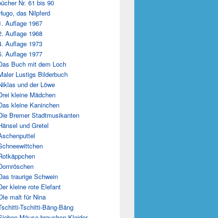
ücher Nr. 61 bis 90
Hugo, das Nilpferd
1. Auflage 1967
2. Auflage 1968
4. Auflage 1973
5. Auflage 1977
Das Buch mit dem Loch
Maler Lustigs Bilderbuch
Niklas und der Löwe
Drei kleine Mädchen
Das kleine Kaninchen
Die Bremer Stadtmusikanten
Hänsel und Gretel
Aschenputtel
Schneewittchen
Rotkäppchen
Dornröschen
Das traurige Schwein
Der kleine rote Elefant
Ole malt für Nina
Tschitti-Tschitti-Bäng-Bäng
Sieben Mäuse brauchen Kleider