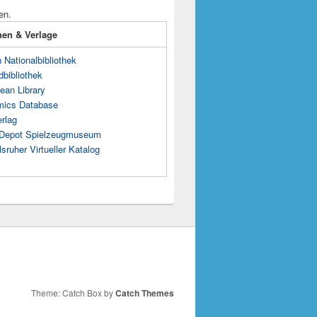
en.
onen & Verlage
Nationalbibliothek
dbibliothek
ean Library
mics Database
rlag
s Depot Spielzeugmuseum
sruher Virtueller Katalog
Theme: Catch Box by
Catch Themes