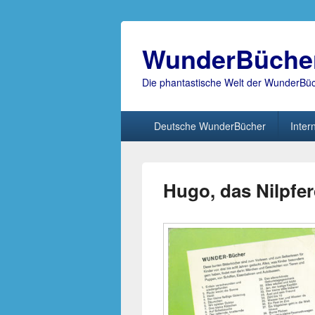
WunderBüche
Die phantastische Welt der WunderBü
Hauptmenü
Deutsche WunderBücher
Inter
Hugo, das Nilpfer