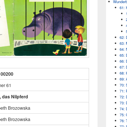
Wunderb
61: 
62: 
63: 
64: 
65: 
66: 
67: 
68: 
100200
69: 
er 61
70: 
71: 
 das Nilpferd
72: 
73: 
beth Brozowska
74: 
75: 
beth Brozowska
76: 
77: 