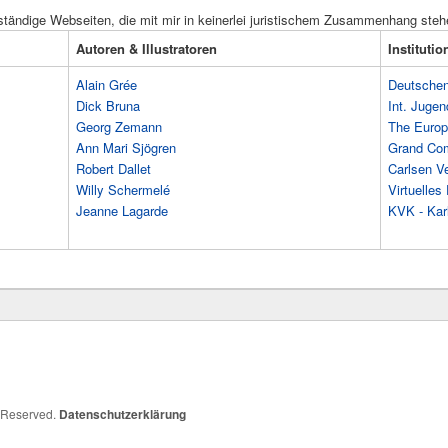
ständige Webseiten, die mit mir in keinerlei juristischem Zusammenhang steh
Autoren & Illustratoren
Instituti
Alain Grée
Deutschen 
Dick Bruna
Int. Jugen
Georg Zemann
The Europ
Ann Mari Sjögren
Grand Co
Robert Dallet
Carlsen Ve
Willy Schermelé
Virtuelle
Jeanne Lagarde
KVK - Karl
s Reserved.
Datenschutzerklärung