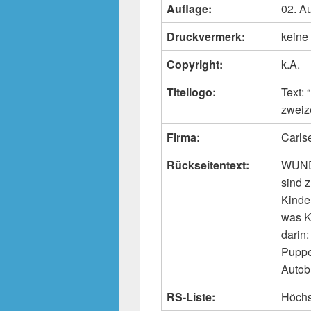
Auflage:
02. A
Druckvermerk:
keine
Copyright:
k.A.
Titellogo:
Text
zweiz
Firma:
Carls
Rückseitentext:
WUNDE
sind 
Kinder
was K
darin
Puppe
Autob
RS-Liste:
Höchs