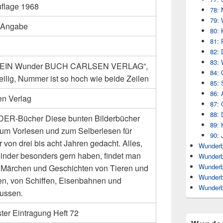
uflage 1968
78: 
79: 
 Angabe
80: 
81: 
82: 
83: 
: “EIN Wunder BUCH CARLSEN VERLAG”,
84: 
eilig, Nummer ist so hoch wie beide Zeilen
85: 
86: 
en Verlag
87: 
88: 
R-Bücher Diese bunten Bilderbücher
89: 
zum Vorlesen und zum Selberlesen für
90: 
 von drei bis acht Jahren gedacht. Alles,
Wunderb
inder besonders gern haben, findet man
Wunderb
Wunderb
: Märchen und Geschichten von Tieren und
Wunderb
n, von Schiffen, Eisenbahnen und
Wunderb
ussen.
ter Eintragung Heft 72