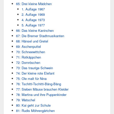
65: Drei kleine Mädchen
1. Auflage 1967
2. Auflage 1969
4. Auflage 1973
5. Auflage 1977
66: Das kleine Kaninchen
67: Die Bremer Stadtmusikanten
68: Hänsel und Gretel
69: Aschenputtel
70: Schneewittchen
71: Rotkäppchen
72: Dornröschen
73: Das traurige Schwein
74: Der kleine rote Elefant
75: Ole malt für Nina
76: Tschitti-Tschitti-Bäng-Bäng
77: Sieben Mäuse brauchen Kleider
78: Martina und ihre Puppenkinder
79: Watschel
80: Kai geht zur Schule
81: Rudis Möhrengärtchen