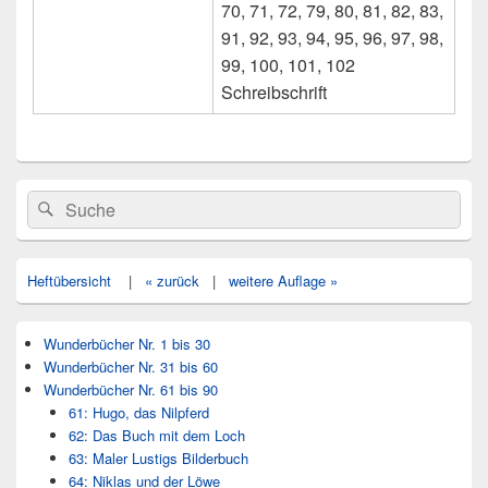
70, 71, 72, 79, 80, 81, 82, 83,
91, 92, 93, 94, 95, 96, 97, 98,
99, 100, 101, 102
Schreibschrift
Primärer
Search
Suche
Seitenleisten
for:
Widget-
Bereich
Heftübersicht
|
« zurück
|
weitere Auflage »
Wunderbücher Nr. 1 bis 30
Wunderbücher Nr. 31 bis 60
Wunderbücher Nr. 61 bis 90
61: Hugo, das Nilpferd
62: Das Buch mit dem Loch
63: Maler Lustigs Bilderbuch
64: Niklas und der Löwe