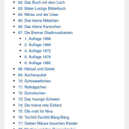
62: Das Buch mit dem Loch
63: Maler Lustigs Bilderbuch
64: Niklas und der Löwe
65: Drei kleine Mädchen
66: Das kleine Kaninchen
67: Die Bremer Stadtmusikanten
1. Auflage 1968
2. Auflage 1969
4. Auflage 1972
5. Auflage 1976
6. Auflage 1980
68: Hänsel und Gretel
69: Aschenputtel
70: Schneewittchen
71: Rotkäppchen
72: Dornröschen
73: Das traurige Schwein
74: Der kleine rote Elefant
75: Ole malt für Nina
76: Tschitti-Tschitti-Bäng-Bäng
77: Sieben Mäuse brauchen Kleider