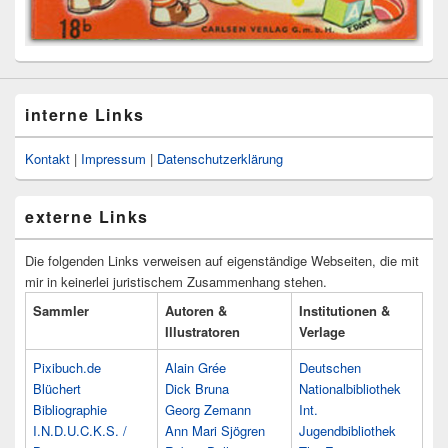
interne Links
Kontakt
|
Impressum
|
Datenschutzerklärung
externe Links
Die folgenden Links verweisen auf eigenständige Webseiten, die mit
mir in keinerlei juristischem Zusammenhang stehen.
Sammler
Autoren &
Institutionen &
Illustratoren
Verlage
Pixibuch.de
Alain Grée
Deutschen
Blüchert
Dick Bruna
Nationalbibliothek
Bibliographie
Georg Zemann
Int.
I.N.D.U.C.K.S. /
Ann Mari Sjögren
Jugendbibliothek