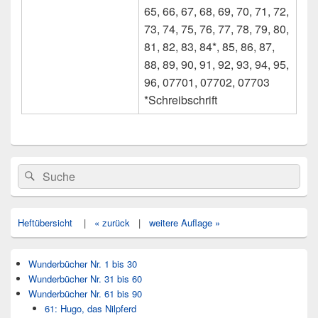
65, 66, 67, 68, 69, 70, 71, 72,
73, 74, 75, 76, 77, 78, 79, 80,
81, 82, 83, 84*, 85, 86, 87,
88, 89, 90, 91, 92, 93, 94, 95,
96, 07701, 07702, 07703
*Schreibschrift
Primärer
Search
Suche
Seitenleisten
for:
Widget-
Bereich
Heftübersicht
|
« zurück
|
weitere Auflage »
Wunderbücher Nr. 1 bis 30
Wunderbücher Nr. 31 bis 60
Wunderbücher Nr. 61 bis 90
61: Hugo, das Nilpferd