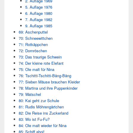
2. Auflage 1969
5. Auflage 1976
6. Auflage 1980
7. Auflage 1982
9. Auflage 1985
69: Aschenputtel
70: Schneewittchen
71: Rotkäppchen
72: Dornröschen
73: Das traurige Schwein
74: Der kleine rote Elefant
75: Ole malt für Nina
76: Tschitti-Tschitti-Bäng-Bäng
77: Sieben Mäuse brauchen Kleider
78: Martina und ihre Puppenkinder
79: Watschel
80: Kai geht zur Schule
81: Rudis Möhrengärtchen
82: Die Reise ins Zuckerland
83: Wo ist Fu-Fu?
84: Ole malt wieder für Nina
85: Schiff ahoi!