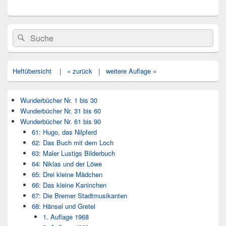
Primärer
Search
Suche
Seitenleisten
for:
Widget-
Bereich
Heftübersicht
|
« zurück
|
weitere Auflage »
Wunderbücher Nr. 1 bis 30
Wunderbücher Nr. 31 bis 60
Wunderbücher Nr. 61 bis 90
61: Hugo, das Nilpferd
62: Das Buch mit dem Loch
63: Maler Lustigs Bilderbuch
64: Niklas und der Löwe
65: Drei kleine Mädchen
66: Das kleine Kaninchen
67: Die Bremer Stadtmusikanten
68: Hänsel und Gretel
1. Auflage 1968