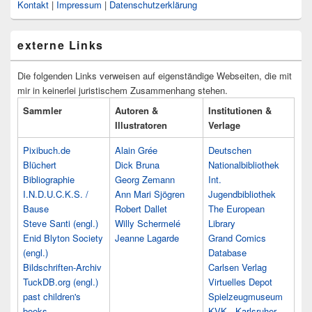
Kontakt
|
Impressum
|
Datenschutzerklärung
externe Links
Die folgenden Links verweisen auf eigenständige Webseiten, die mit
mir in keinerlei juristischem Zusammenhang stehen.
Sammler
Autoren &
Institutionen &
Illustratoren
Verlage
Pixibuch.de
Alain Grée
Deutschen
Blüchert
Dick Bruna
Nationalbibliothek
Bibliographie
Georg Zemann
Int.
I.N.D.U.C.K.S. /
Ann Mari Sjögren
Jugendbibliothek
Bause
Robert Dallet
The European
Steve Santi (engl.)
Willy Schermelé
Library
Enid Blyton Society
Jeanne Lagarde
Grand Comics
(engl.)
Database
Bildschriften-Archiv
Carlsen Verlag
TuckDB.org (engl.)
Virtuelles Depot
past children's
Spielzeugmuseum
books
KVK - Karlsruher