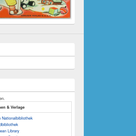
en.
onen & Verlage
Nationalbibliothek
dbibliothek
ean Library