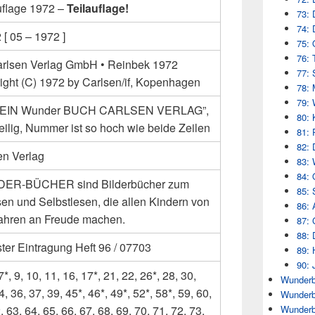
uflage 1972 –
Teilauflage!
73: 
74: 
[ 05 – 1972 ]
75: 
76: 
arlsen Verlag GmbH • Reinbek 1972
77: 
ight (C) 1972 by Carlsen/if, Kopenhagen
78: 
79: 
: “EIN Wunder BUCH CARLSEN VERLAG”,
80: 
eilig, Nummer ist so hoch wie beide Zeilen
81: 
82: 
en Verlag
83: 
84: 
ER-BÜCHER sind Bilderbücher zum
85: 
sen und Selbstlesen, die allen Kindern von
86: 
Jahren an Freude machen.
87: 
88: 
ter Eintragung Heft 96 / 07703
89: 
90: 
 7*, 9, 10, 11, 16, 17*, 21, 22, 26*, 28, 30,
Wunderb
4, 36, 37, 39, 45*, 46*, 49*, 52*, 58*, 59, 60,
Wunderb
Wunderb
, 63, 64, 65, 66, 67, 68, 69, 70, 71, 72, 73,