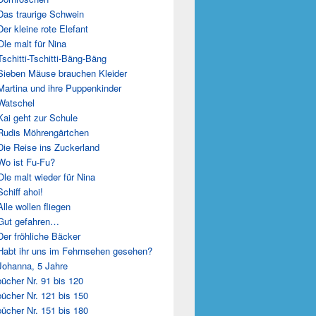
Das traurige Schwein
Der kleine rote Elefant
Ole malt für Nina
Tschitti-Tschitti-Bäng-Bäng
Sieben Mäuse brauchen Kleider
Martina und ihre Puppenkinder
Watschel
Kai geht zur Schule
Rudis Möhrengärtchen
Die Reise ins Zuckerland
Wo ist Fu-Fu?
Ole malt wieder für Nina
Schiff ahoi!
Alle wollen fliegen
Gut gefahren…
Der fröhliche Bäcker
Habt ihr uns im Fehrnsehen gesehen?
Johanna, 5 Jahre
ücher Nr. 91 bis 120
ücher Nr. 121 bis 150
ücher Nr. 151 bis 180