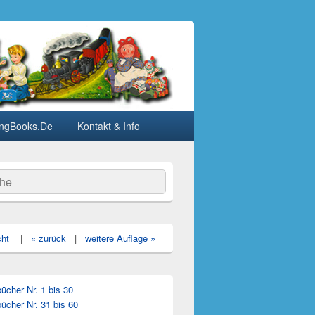
ngBooks.De
Kontakt & Info
he
cht
|
« zurück
|
weitere Auflage »
cher Nr. 1 bis 30
ücher Nr. 31 bis 60