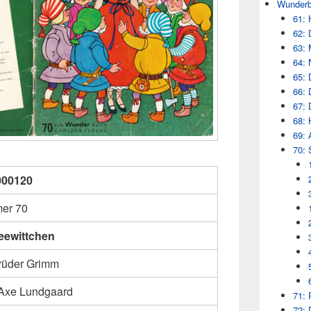
Wunderb
61: 
62: 
63: 
64: 
65: 
66: 
67: 
68: 
69: 
70: 
000120
er 70
eewittchen
rüder Grimm
Axe Lundgaard
71: 
72: 