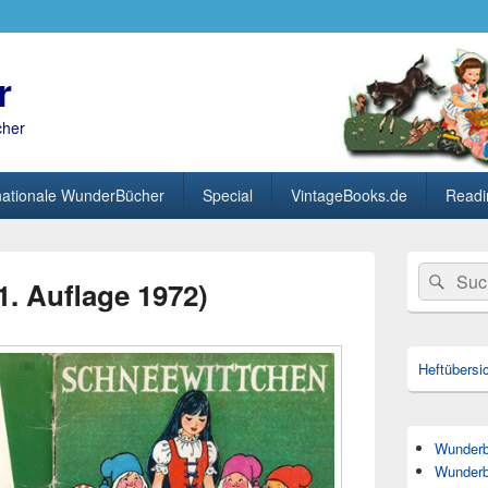
r
cher
nationale WunderBücher
Special
VintageBooks.de
Readi
Primärer
Search
Suc
Seitenleisten
1. Auflage 1972)
for:
Widget-
Bereich
Heftübersi
Wunderbü
Wunderb