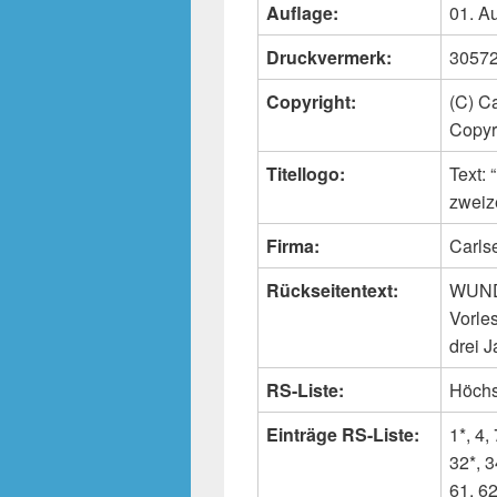
Auflage:
01. A
Druckvermerk:
30572 
Copyright:
(C) C
Copyr
Titellogo:
Text
zweiz
Firma:
Carls
Rückseitentext:
WUND
Vorle
drei 
RS-Liste:
Höchs
Einträge RS-Liste:
1*, 4,
32*, 3
61, 62