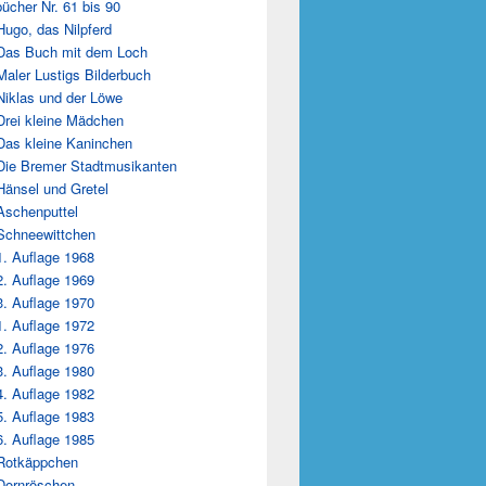
ücher Nr. 61 bis 90
Hugo, das Nilpferd
Das Buch mit dem Loch
Maler Lustigs Bilderbuch
Niklas und der Löwe
Drei kleine Mädchen
Das kleine Kaninchen
Die Bremer Stadtmusikanten
Hänsel und Gretel
Aschenputtel
Schneewittchen
1. Auflage 1968
2. Auflage 1969
3. Auflage 1970
1. Auflage 1972
2. Auflage 1976
3. Auflage 1980
4. Auflage 1982
5. Auflage 1983
6. Auflage 1985
Rotkäppchen
Dornröschen