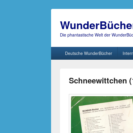
WunderBüche
Die phantastische Welt der WunderBü
Hauptmenü
Deutsche WunderBücher
Inter
Schneewittchen (