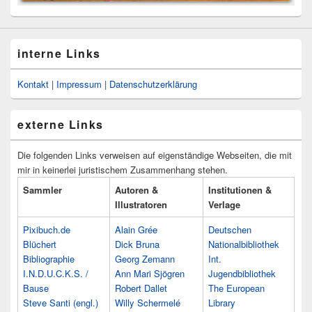
interne Links
Kontakt
|
Impressum
|
Datenschutzerklärung
externe Links
Die folgenden Links verweisen auf eigenständige Webseiten, die mit
mir in keinerlei juristischem Zusammenhang stehen.
Sammler
Autoren &
Institutionen &
Illustratoren
Verlage
Pixibuch.de
Alain Grée
Deutschen
Blüchert
Dick Bruna
Nationalbibliothek
Bibliographie
Georg Zemann
Int.
I.N.D.U.C.K.S. /
Ann Mari Sjögren
Jugendbibliothek
Bause
Robert Dallet
The European
Steve Santi (engl.)
Willy Schermelé
Library