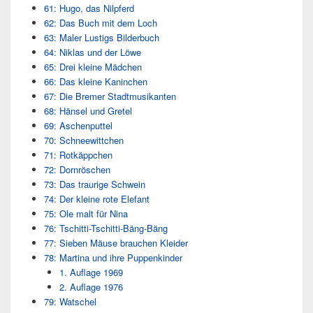
61: Hugo, das Nilpferd
62: Das Buch mit dem Loch
63: Maler Lustigs Bilderbuch
64: Niklas und der Löwe
65: Drei kleine Mädchen
66: Das kleine Kaninchen
67: Die Bremer Stadtmusikanten
68: Hänsel und Gretel
69: Aschenputtel
70: Schneewittchen
71: Rotkäppchen
72: Dornröschen
73: Das traurige Schwein
74: Der kleine rote Elefant
75: Ole malt für Nina
76: Tschitti-Tschitti-Bäng-Bäng
77: Sieben Mäuse brauchen Kleider
78: Martina und ihre Puppenkinder
1. Auflage 1969
2. Auflage 1976
79: Watschel