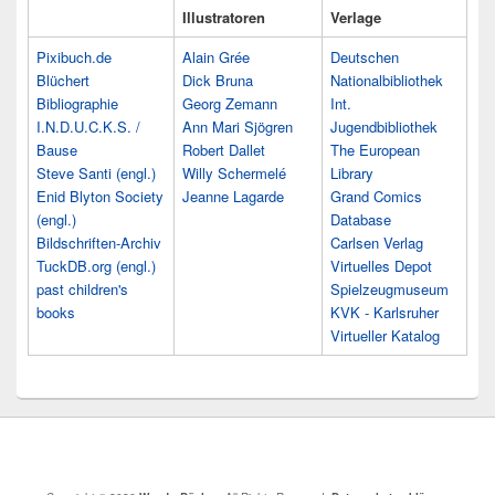
Illustratoren
Verlage
Pixibuch.de
Alain Grée
Deutschen
Blüchert
Dick Bruna
Nationalbibliothek
Bibliographie
Georg Zemann
Int.
I.N.D.U.C.K.S. /
Ann Mari Sjögren
Jugendbibliothek
Bause
Robert Dallet
The European
Steve Santi (engl.)
Willy Schermelé
Library
Enid Blyton Society
Jeanne Lagarde
Grand Comics
(engl.)
Database
Bildschriften-Archiv
Carlsen Verlag
TuckDB.org (engl.)
Virtuelles Depot
past children's
Spielzeugmuseum
books
KVK - Karlsruher
Virtueller Katalog