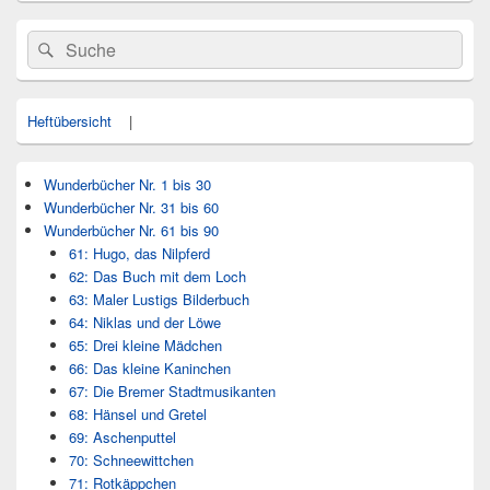
Primärer
Search
Suche
Seitenleisten
for:
Widget-
Bereich
Heftübersicht
|
Wunderbücher Nr. 1 bis 30
Wunderbücher Nr. 31 bis 60
Wunderbücher Nr. 61 bis 90
61: Hugo, das Nilpferd
62: Das Buch mit dem Loch
63: Maler Lustigs Bilderbuch
64: Niklas und der Löwe
65: Drei kleine Mädchen
66: Das kleine Kaninchen
67: Die Bremer Stadtmusikanten
68: Hänsel und Gretel
69: Aschenputtel
70: Schneewittchen
71: Rotkäppchen