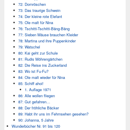
72: Dornröschen
73: Das traurige Schwein
74: Der kleine rote Elefant
75: Ole malt für Nina
76: Tschitti-Tschitti-Bäng-Bäng
77: Sieben Mäuse brauchen Kleider
78: Martina und ihre Puppenkinder
79: Watschel
80: Kai geht zur Schule
81: Rudis Möhrengärtchen
82: Die Reise ins Zuckerland
83: Wo ist Fu-Fu?
84: Ole malt wieder für Nina
85: Schiff ahoi!
1. Auflage 1971
86: Alle wollen fliegen
87: Gut gefahren…
88: Der fröhliche Bäcker
89: Habt ihr uns im Fehrnsehen gesehen?
90: Johanna, 5 Jahre
Wunderbücher Nr. 91 bis 120