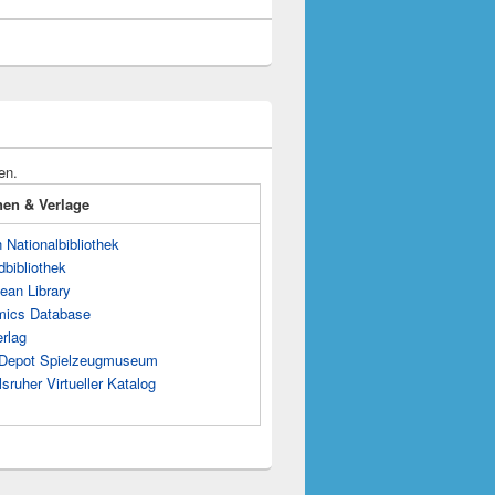
en.
onen & Verlage
Nationalbibliothek
dbibliothek
ean Library
mics Database
rlag
s Depot Spielzeugmuseum
sruher Virtueller Katalog