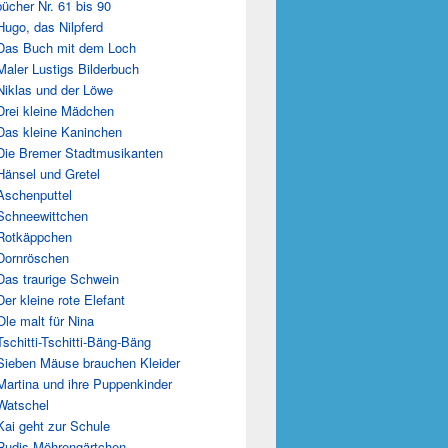
ücher Nr. 61 bis 90
Hugo, das Nilpferd
Das Buch mit dem Loch
Maler Lustigs Bilderbuch
Niklas und der Löwe
Drei kleine Mädchen
Das kleine Kaninchen
Die Bremer Stadtmusikanten
Hänsel und Gretel
Aschenputtel
Schneewittchen
Rotkäppchen
Dornröschen
Das traurige Schwein
Der kleine rote Elefant
Ole malt für Nina
Tschitti-Tschitti-Bäng-Bäng
Sieben Mäuse brauchen Kleider
Martina und ihre Puppenkinder
Watschel
Kai geht zur Schule
Rudis Möhrengärtchen