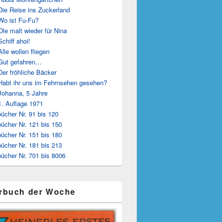
Die Reise ins Zuckerland
Wo ist Fu-Fu?
Ole malt wieder für Nina
Schiff ahoi!
Alle wollen fliegen
Gut gefahren…
Der fröhliche Bäcker
Habt ihr uns im Fehrnsehen gesehen?
Johanna, 5 Jahre
1. Auflage 1971
ücher Nr. 91 bis 120
ücher Nr. 121 bis 150
ücher Nr. 151 bis 180
ücher Nr. 181 bis 213
ücher Nr. 701 bis 8006
rbuch der Woche