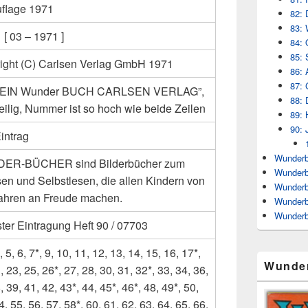
uflage 1971
82: 
83: 
[ 03 – 1971 ]
84: 
85: 
ight (C) Carlsen Verlag GmbH 1971
86: 
87: 
: “EIN Wunder BUCH CARLSEN VERLAG”,
88: 
eilig, Nummer ist so hoch wie beide Zeilen
89: 
90: 
intrag
Wunderb
ER-BÜCHER sind Bilderbücher zum
Wunderb
sen und Selbstlesen, die allen Kindern von
Wunderb
Jahren an Freude machen.
Wunderb
Wunderb
ter Eintragung Heft 90 / 07703
4, 5, 6, 7*, 9, 10, 11, 12, 13, 14, 15, 16, 17*,
Wunde
, 23, 25, 26*, 27, 28, 30, 31, 32*, 33, 34, 36,
, 39, 41, 42, 43*, 44, 45*, 46*, 48, 49*, 50,
4, 55, 56, 57, 58*, 60, 61, 62, 63, 64, 65, 66,