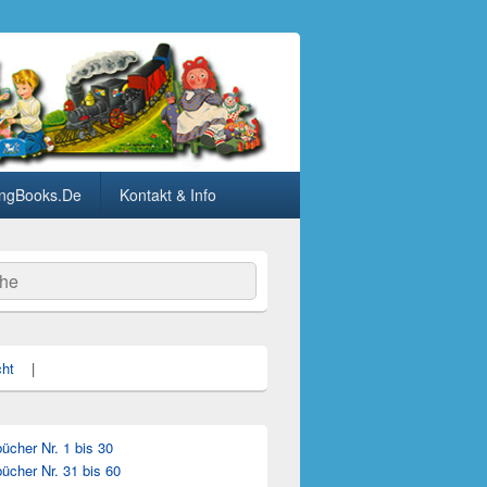
ngBooks.De
Kontakt & Info
he
cht
|
cher Nr. 1 bis 30
ücher Nr. 31 bis 60