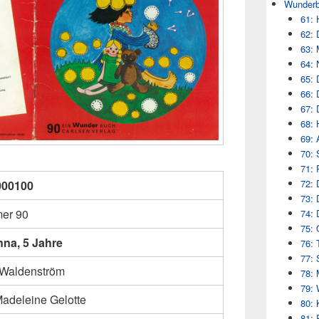
Wunderb
61: 
62: 
63: 
64: 
65: 
66: 
67: 
68: 
69: 
70: 
71: 
72: 
000100
73: 
er 90
74: 
75: 
na, 5 Jahre
76: 
77: 
 Waldenström
78: 
79: 
adeleine Gelotte
80: 
81: 