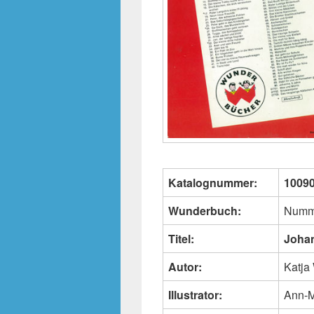
Katalognummer:
1009
Wunderbuch:
Numm
Titel:
Johan
Autor:
Katja
Illustrator:
Ann-M