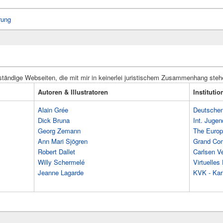
rung
ständige Webseiten, die mit mir in keinerlei juristischem Zusammenhang steh
Autoren & Illustratoren
Instituti
Alain Grée
Deutschen 
Dick Bruna
Int. Jugen
Georg Zemann
The Europ
Ann Mari Sjögren
Grand Co
Robert Dallet
Carlsen Ve
Willy Schermelé
Virtuelle
Jeanne Lagarde
KVK - Karl