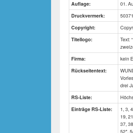
Auflage:
01. A
Druckvermerk:
50371 
Copyright:
Copyr
Titellogo:
Text
zweiz
Firma:
kein E
Rückseitentext:
WUND
Vorle
drei 
RS-Liste:
Höchs
Einträge RS-Liste:
1, 3, 
19, 21
37, 38
52*, 5