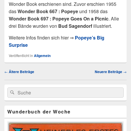
Wonder Book erschienen sind. Zuvor erschien 1955
das
Wonder Book 667 : Popeye
und 1958 das
Wonder Book 697 : Popeye Goes On a Picnic
. Alle
drei Bände wurden von
Bud Sagendorf
illustriert.
Weitere Infos finden sich hier ⇒
Popeye’s Big
Surprise
Veröffentlicht in
Allgemein
Beitragsnavigation
←
Ältere Beiträge
Neuere Beiträge
→
Primärer
Search
Suche
Seitenleisten
for:
Widget-
Bereich
Wunderbuch der Woche