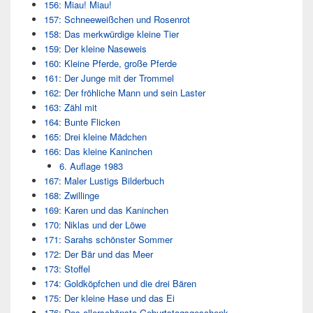
156: Miau! Miau!
157: Schneeweißchen und Rosenrot
158: Das merkwürdige kleine Tier
159: Der kleine Naseweis
160: Kleine Pferde, große Pferde
161: Der Junge mit der Trommel
162: Der fröhliche Mann und sein Laster
163: Zähl mit
164: Bunte Flicken
165: Drei kleine Mädchen
166: Das kleine Kaninchen
6. Auflage 1983
167: Maler Lustigs Bilderbuch
168: Zwillinge
169: Karen und das Kaninchen
170: Niklas und der Löwe
171: Sarahs schönster Sommer
172: Der Bär und das Meer
173: Stoffel
174: Goldköpfchen und die drei Bären
175: Der kleine Hase und das Ei
176: Das allerschönste Geburtstagsgeschenk