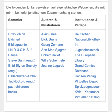
Die folgenden Links verweisen auf eigenständige Webseiten, die mit
mir in keinerlei juristischem Zusammenhang stehen.
Sammler
Autoren &
Institutionen &
Illustratoren
Verlage
Pixibuch.de
Alain Grée
Deutschen
Blüchert
Dick Bruna
Nationalbibliothek
Bibliographie
Georg Zemann
Int.
I.N.D.U.C.K.S. /
Ann Mari Sjögren
Jugendbibliothek
Bause
Robert Dallet
The European
Steve Santi (engl.)
Willy Schermelé
Library
Enid Blyton Society
Jeanne Lagarde
Grand Comics
(engl.)
Database
Bildschriften-Archiv
Carlsen Verlag
TuckDB.org (engl.)
Virtuelles Depot
past children's
Spielzeugmuseum
books
KVK - Karlsruher
Virtueller Katalog