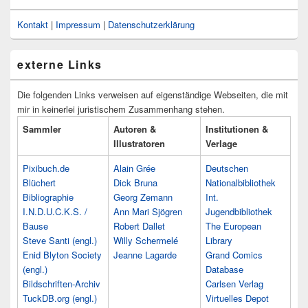
Kontakt
|
Impressum
|
Datenschutzerklärung
externe Links
Die folgenden Links verweisen auf eigenständige Webseiten, die mit
mir in keinerlei juristischem Zusammenhang stehen.
Sammler
Autoren &
Institutionen &
Illustratoren
Verlage
Pixibuch.de
Alain Grée
Deutschen
Blüchert
Dick Bruna
Nationalbibliothek
Bibliographie
Georg Zemann
Int.
I.N.D.U.C.K.S. /
Ann Mari Sjögren
Jugendbibliothek
Bause
Robert Dallet
The European
Steve Santi (engl.)
Willy Schermelé
Library
Enid Blyton Society
Jeanne Lagarde
Grand Comics
(engl.)
Database
Bildschriften-Archiv
Carlsen Verlag
TuckDB.org (engl.)
Virtuelles Depot