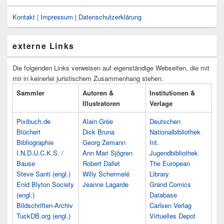
Kontakt
|
Impressum
|
Datenschutzerklärung
externe Links
Die folgenden Links verweisen auf eigenständige Webseiten, die mit
mir in keinerlei juristischem Zusammenhang stehen.
Sammler
Autoren &
Institutionen &
Illustratoren
Verlage
Pixibuch.de
Alain Grée
Deutschen
Blüchert
Dick Bruna
Nationalbibliothek
Bibliographie
Georg Zemann
Int.
I.N.D.U.C.K.S. /
Ann Mari Sjögren
Jugendbibliothek
Bause
Robert Dallet
The European
Steve Santi (engl.)
Willy Schermelé
Library
Enid Blyton Society
Jeanne Lagarde
Grand Comics
(engl.)
Database
Bildschriften-Archiv
Carlsen Verlag
TuckDB.org (engl.)
Virtuelles Depot