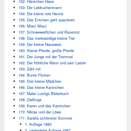
152: Hänschen Hase
153: Der Lebkuchenmann
154: Die kleine rote Henne
155: Das Entchen geht spazieren
156: Miau! Miau!
157: Schneeweißchen und Rosenrot
158: Das merkwürdige kleine Tier
159: Der kleine Naseweis
160: Kleine Pferde, große Pferde
161: Der Junge mit der Trommel
162: Der fröhliche Mann und sein Laster
163: Zähl mit
164: Bunte Flicken
165: Drei kleine Mädchen
166: Das kleine Kaninchen
167: Maler Lustigs Bilderbuch
168: Zwillinge
169: Karen und das Kaninchen
170: Niklas und der Löwe
171: Sarahs schönster Sommer
1. Auflage 1983
2. veränderte Auflage 1987