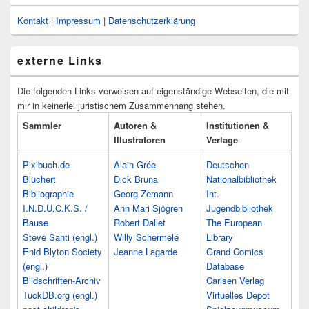
Kontakt
|
Impressum
|
Datenschutzerklärung
externe Links
Die folgenden Links verweisen auf eigenständige Webseiten, die mit
mir in keinerlei juristischem Zusammenhang stehen.
Sammler
Autoren &
Institutionen &
Illustratoren
Verlage
Pixibuch.de
Alain Grée
Deutschen
Blüchert
Dick Bruna
Nationalbibliothek
Bibliographie
Georg Zemann
Int.
I.N.D.U.C.K.S. /
Ann Mari Sjögren
Jugendbibliothek
Bause
Robert Dallet
The European
Steve Santi (engl.)
Willy Schermelé
Library
Enid Blyton Society
Jeanne Lagarde
Grand Comics
(engl.)
Database
Bildschriften-Archiv
Carlsen Verlag
TuckDB.org (engl.)
Virtuelles Depot