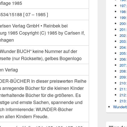
uflage 1985
197:
198:
534/15188 [ 07 – 1985 ]
199:
200:
arlsen Verlag GmbH • Reinbek bei
201:
rg 1985 Copyright (C) 1985 by Carlsen if,
202:
nhagen
203:
204:
 “Wunder BUCH” keine Nummer auf der
205:
rseite (nur Rückseite), gelbes Bogenlogo
206:
207:
en Verlag
208:
209:
R-BÜCHER In dieser preiswerten Reihe
210:
es anregende Bücher für die kleinen Kinder
211:
nterhaltende Bücher für die größeren. Es
212:
213:
lustige und ernste Sachen, spannende und
Wunderb
ich informierende: WUNDER-Bücher
n allen Kindern Freude.