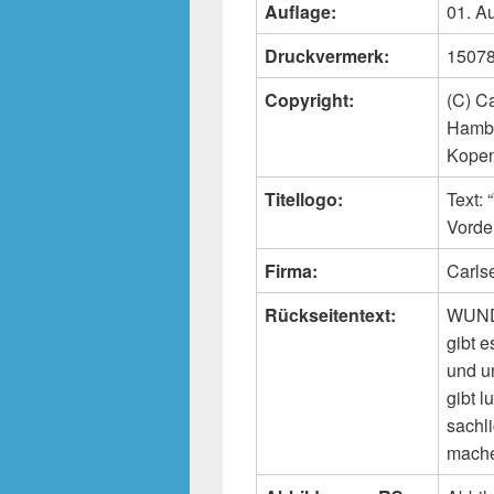
Auflage:
01. A
Druckvermerk:
15078
Copyright:
(C) C
Hambu
Kope
Titellogo:
Text:
Vorde
Firma:
Carls
Rückseitentext:
WUNDE
gibt 
und u
gibt 
sachl
mache