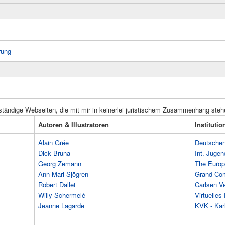
rung
ständige Webseiten, die mit mir in keinerlei juristischem Zusammenhang steh
Autoren & Illustratoren
Instituti
Alain Grée
Deutschen 
Dick Bruna
Int. Jugen
Georg Zemann
The Europ
Ann Mari Sjögren
Grand Co
Robert Dallet
Carlsen Ve
Willy Schermelé
Virtuelle
Jeanne Lagarde
KVK - Karl