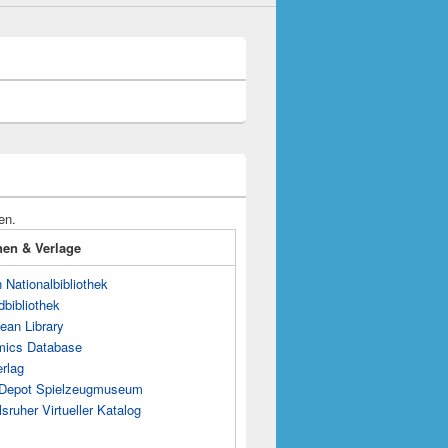
en.
onen & Verlage
Nationalbibliothek
dbibliothek
ean Library
mics Database
rlag
s Depot Spielzeugmuseum
sruher Virtueller Katalog