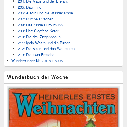
204: Die Maus und der Elefant
205: Däumling
206: Aladin und die Wunderlampe
207: Rumpelstilzchen
208: Das runde Purpurhuhn
209: Herr Siegfried Kater
210: Die drei Ziegenböcke
211: Igels Weste und die Birnen
212: Die Maus und das Wettessen
213: Die zwei Frösche
Wunderbücher Nr. 701 bis 8006
Wunderbuch der Woche