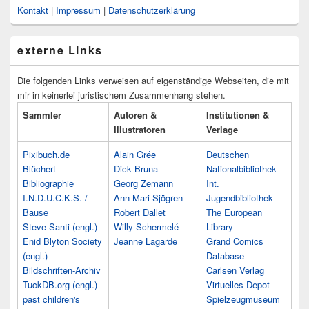
Kontakt
|
Impressum
|
Datenschutzerklärung
externe Links
Die folgenden Links verweisen auf eigenständige Webseiten, die mit
mir in keinerlei juristischem Zusammenhang stehen.
Sammler
Autoren &
Institutionen &
Illustratoren
Verlage
Pixibuch.de
Alain Grée
Deutschen
Blüchert
Dick Bruna
Nationalbibliothek
Bibliographie
Georg Zemann
Int.
I.N.D.U.C.K.S. /
Ann Mari Sjögren
Jugendbibliothek
Bause
Robert Dallet
The European
Steve Santi (engl.)
Willy Schermelé
Library
Enid Blyton Society
Jeanne Lagarde
Grand Comics
(engl.)
Database
Bildschriften-Archiv
Carlsen Verlag
TuckDB.org (engl.)
Virtuelles Depot
past children's
Spielzeugmuseum