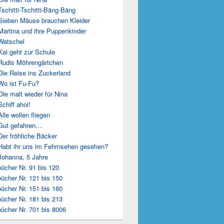
Tschitti-Tschitti-Bäng-Bäng
Sieben Mäuse brauchen Kleider
Martina und ihre Puppenkinder
Watschel
Kai geht zur Schule
Rudis Möhrengärtchen
Die Reise ins Zuckerland
Wo ist Fu-Fu?
Ole malt wieder für Nina
Schiff ahoi!
Alle wollen fliegen
Gut gefahren…
Der fröhliche Bäcker
Habt ihr uns im Fehrnsehen gesehen?
Johanna, 5 Jahre
ücher Nr. 91 bis 120
ücher Nr. 121 bis 150
ücher Nr. 151 bis 180
ücher Nr. 181 bis 213
ücher Nr. 701 bis 8006