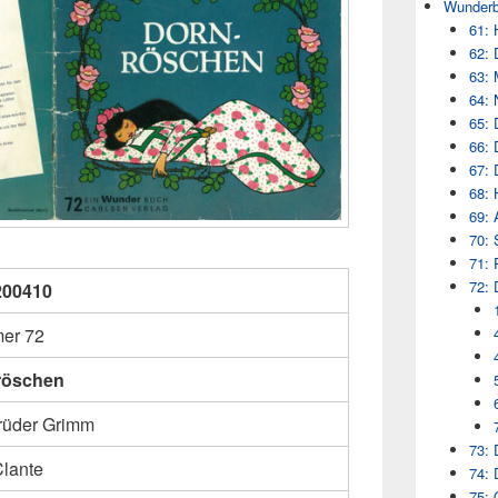
Wunderb
61: 
62: 
63: 
64: 
65: 
66: 
67: 
68: 
69: 
70: 
71: 
72: 
200410
er 72
röschen
rüder Grimm
73: 
Clante
74: 
75: 