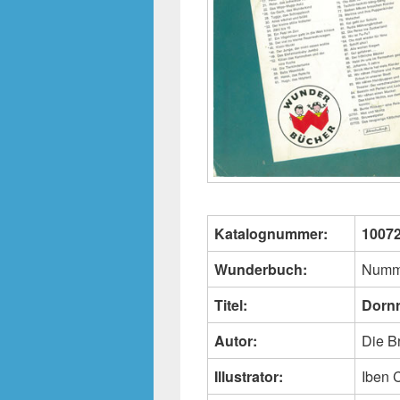
Katalognummer:
1007
Wunderbuch:
Numm
Titel:
Dorn
Autor:
Die B
Illustrator:
Iben 