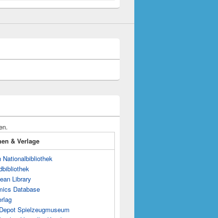
en.
onen & Verlage
Nationalbibliothek
dbibliothek
ean Library
mics Database
rlag
s Depot Spielzeugmuseum