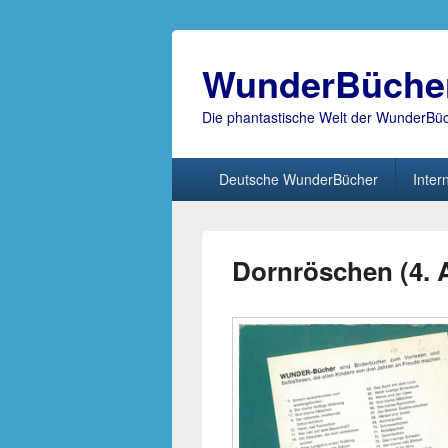
WunderBüche
Die phantastische Welt der WunderBü
Hauptmenü
Deutsche WunderBücher
Inter
Dornröschen (4. 