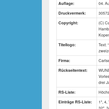
Auflage:
04. A
Druckvermerk:
30572 
Copyright:
(C) C
Hambu
Kope
Titellogo:
Text
zweiz
Firma:
Carls
Rückseitentext:
WUND
Vorle
drei 
RS-Liste:
Höchs
Einträge RS-Liste:
1*, 4,
32*, 3