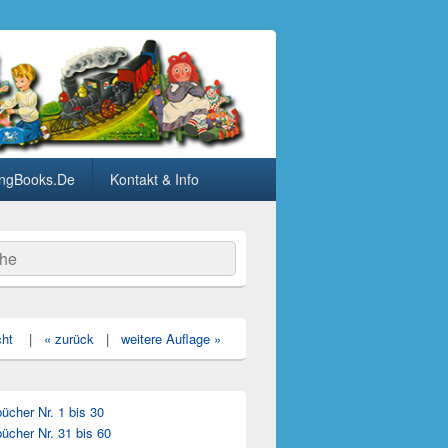
ngBooks.De
Kontakt & Info
he
cht
|
« zurück
|
weitere Auflage »
cher Nr. 1 bis 30
ücher Nr. 31 bis 60