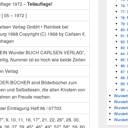
uflage 1972 –
Teilauflage!
76: 
77: 
[ 05 – 1972 ]
78: 
79: 
arlsen Verlag GmbH • Reinbek bei
80: 
rg 1968 Copyright (C) 1968 by Carlsen if,
81: 
nhagen
82: 
83: 
: “EIN Wunder BUCH CARLSEN VERLAG”,
84: 
eilig, Nummer ist so hoch wie beide Zeilen
85: 
86: 
en Verlag
87: 
88: 
ER-BÜCHER sind Bilderbücher zum
89: 
sen und Selbstlesen, die allen Kindern von
90: 
Wunderb
Jahren an Freude machen.
Wunderb
Wunderb
ter Eintragung Heft 96 / 07703
Wunderb
 7*, 9, 10, 11, 16, 17*, 21, 22, 26*, 28, 30,
Wunderb
4, 36, 37, 39, 45*, 46*, 49*, 52*, 58*, 59, 60,