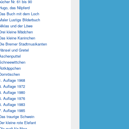
ücher Nr. 61 bis 90
Hugo, das Nilpferd
Das Buch mit dem Loch
Maler Lustigs Bilderbuch
Niklas und der Löwe
Drei kleine Mädchen
Das kleine Kaninchen
Die Bremer Stadtmusikanten
Hänsel und Gretel
Aschenputtel
Schneewittchen
Rotkäppchen
Dornröschen
1. Auflage 1968
4. Auflage 1972
4. Auflage 1980
5. Auflage 1976
6. Auflage 1983
7. Auflage 1985
Das traurige Schwein
Der kleine rote Elefant
Ole malt für Nina