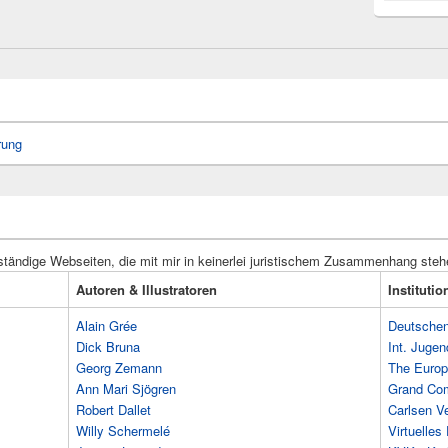
rung
ständige Webseiten, die mit mir in keinerlei juristischem Zusammenhang steh
Autoren & Illustratoren
Instituti
Alain Grée
Deutschen 
Dick Bruna
Int. Jugen
Georg Zemann
The Europ
Ann Mari Sjögren
Grand Co
Robert Dallet
Carlsen Ve
Willy Schermelé
Virtuelle