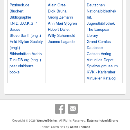
Pixibuch.de
Alain Grée
Deutschen
Blüchert
Dick Bruna
Nationalbibliothek
Bibliographie
Georg Zemann
Int.
I.N.D.U.C.K.S. /
Ann Mari Sjögren
Jugendbibliothek
Bause
Robert Dallet
The European
Steve Santi (engl.)
Willy Schermelé
Library
Enid Blyton Society
Jeanne Lagarde
Grand Comics
(engl.)
Database
Bildschriften-Archiv
Carlsen Verlag
TuckDB.org (engl.)
Virtuelles Depot
past children's
Spielzeugmuseum
books
KVK - Karlsruher
Virtueller Katalog
Copyright © 2026
WunderBücher
. All Rights Reserved.
Datenschutzerklärung
Theme: Catch Box by
Catch Themes