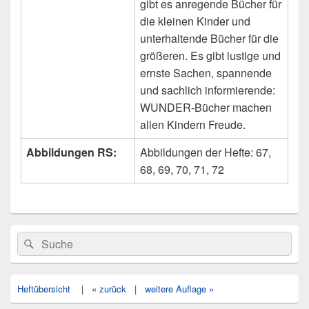
gibt es anregende Bücher für
die kleinen Kinder und
unterhaltende Bücher für die
größeren. Es gibt lustige und
ernste Sachen, spannende
und sachlich informierende:
WUNDER-Bücher machen
allen Kindern Freude.
Abbildungen RS:
Abbildungen der Hefte: 67,
68, 69, 70, 71, 72
Primärer
Search
Suche
Seitenleisten
for:
Widget-
Bereich
Heftübersicht
|
« zurück
|
weitere Auflage »