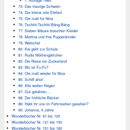
7. Auflage 1985
73: Das traurige Schwein
74: Der kleine rote Elefant
75: Ole malt für Nina
76: Tschitti-Tschitti-Bäng-Bäng
77: Sieben Mäuse brauchen Kleider
78: Martina und ihre Puppenkinder
79: Watschel
80: Kai geht zur Schule
81: Rudis Möhrengärtchen
82: Die Reise ins Zuckerland
83: Wo ist Fu-Fu?
84: Ole malt wieder für Nina
85: Schiff ahoi!
86: Alle wollen fliegen
87: Gut gefahren…
88: Der fröhliche Bäcker
89: Habt ihr uns im Fehrnsehen gesehen?
90: Johanna, 5 Jahre
Wunderbücher Nr. 91 bis 120
Wunderbücher Nr. 121 bis 150
Wunderbücher Nr. 151 bis 180