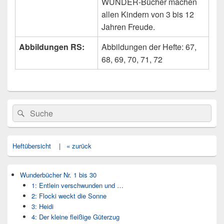
WUNDER-Bücher machen
allen Kindern von 3 bis 12
Jahren Freude.
Abbildungen RS:
Abbildungen der Hefte: 67,
68, 69, 70, 71, 72
Primärer
Search
Suche
Seitenleisten
for:
Widget-
Bereich
Heftübersicht
|
« zurück
Wunderbücher Nr. 1 bis 30
1: Entlein verschwunden und …
2: Flocki weckt die Sonne
3: Heidi
4: Der kleine fleißige Güterzug