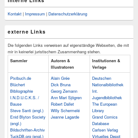
interne Links
Kontakt
|
Impressum
|
Datenschutzerklärung
externe Links
Die folgenden Links verweisen auf eigenständige Webseiten, die mit
mir in keinerlei juristischem Zusammenhang stehen.
Sammler
Autoren &
Institutionen &
Illustratoren
Verlage
Pixibuch.de
Alain Grée
Deutschen
Blüchert
Dick Bruna
Nationalbibliothek
Bibliographie
Georg Zemann
Int.
I.N.D.U.C.K.S. /
Ann Mari Sjögren
Jugendbibliothek
Bause
Robert Dallet
The European
Steve Santi (engl.)
Willy Schermelé
Library
Enid Blyton Society
Jeanne Lagarde
Grand Comics
(engl.)
Database
Bildschriften-Archiv
Carlsen Verlag
TuckDB.org (engl.)
Virtuelles Depot