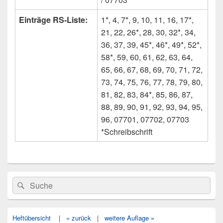
Einträge RS-Liste:
1*, 4, 7*, 9, 10, 11, 16, 17*,
21, 22, 26*, 28, 30, 32*, 34,
36, 37, 39, 45*, 46*, 49*, 52*,
58*, 59, 60, 61, 62, 63, 64,
65, 66, 67, 68, 69, 70, 71, 72,
73, 74, 75, 76, 77, 78, 79, 80,
81, 82, 83, 84*, 85, 86, 87,
88, 89, 90, 91, 92, 93, 94, 95,
96, 07701, 07702, 07703
*Schreibschrift
Primärer
Search
Suche
Seitenleisten
for:
Widget-
Bereich
Heftübersicht
|
« zurück
|
weitere Auflage »