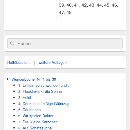
39, 40, 41, 42, 43, 44, 45, 46,
47, 48
Primärer
Search
Suche
Seitenleisten
for:
Widget-
Bereich
Heftübersicht
|
weitere Auflage »
Wunderbücher Nr. 1 bis 30
1: Entlein verschwunden und …
2: Flocki weckt die Sonne
3: Heidi
4: Der kleine fleißige Güterzug
5: Däumchen
6: Wir spielen Doktor
7: Drei kleine Kätzchen
8: Auf Schatzsuche