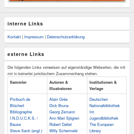
interne Links
Kontakt
|
Impressum
|
Datenschutzerklärung
externe Links
Die folgenden Links verweisen auf eigenständige Webseiten, die mit
mir in keinerlei juristischem Zusammenhang stehen.
Sammler
Autoren &
Institutionen &
Illustratoren
Verlage
Pixibuch.de
Alain Grée
Deutschen
Blüchert
Dick Bruna
Nationalbibliothek
Bibliographie
Georg Zemann
Int.
I.N.D.U.C.K.S. /
Ann Mari Sjögren
Jugendbibliothek
Bause
Robert Dallet
The European
Steve Santi (engl.)
Willy Schermelé
Library