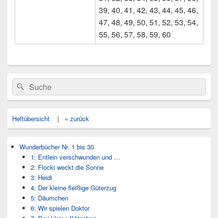
39, 40, 41, 42, 43, 44, 45, 46,
47, 48, 49, 50, 51, 52, 53, 54,
55, 56, 57, 58, 59, 60
Primärer
Search
Suche
Seitenleisten
for:
Widget-
Bereich
Heftübersicht
|
« zurück
Wunderbücher Nr. 1 bis 30
1: Entlein verschwunden und …
2: Flocki weckt die Sonne
3: Heidi
4: Der kleine fleißige Güterzug
5: Däumchen
6: Wir spielen Doktor