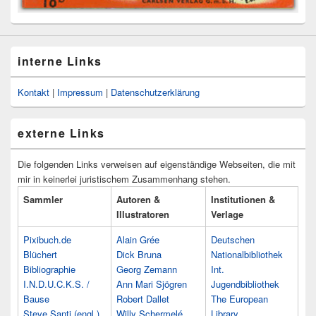
interne Links
Kontakt
|
Impressum
|
Datenschutzerklärung
externe Links
Die folgenden Links verweisen auf eigenständige Webseiten, die mit
mir in keinerlei juristischem Zusammenhang stehen.
Sammler
Autoren &
Institutionen &
Illustratoren
Verlage
Pixibuch.de
Alain Grée
Deutschen
Blüchert
Dick Bruna
Nationalbibliothek
Bibliographie
Georg Zemann
Int.
I.N.D.U.C.K.S. /
Ann Mari Sjögren
Jugendbibliothek
Bause
Robert Dallet
The European
Steve Santi (engl.)
Willy Schermelé
Library