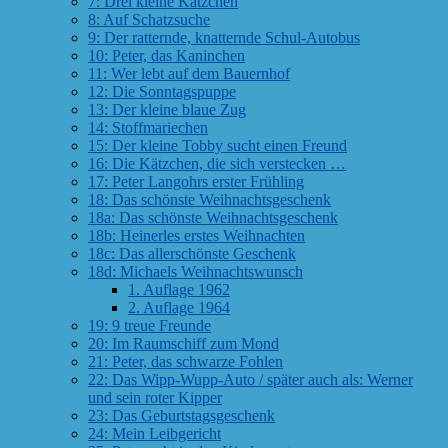
7: Drei kleine Kätzchen
8: Auf Schatzsuche
9: Der ratternde, knatternde Schul-Autobus
10: Peter, das Kaninchen
11: Wer lebt auf dem Bauernhof
12: Die Sonntagspuppe
13: Der kleine blaue Zug
14: Stoffmariechen
15: Der kleine Tobby sucht einen Freund
16: Die Kätzchen, die sich verstecken …
17: Peter Langohrs erster Frühling
18: Das schönste Weihnachtsgeschenk
18a: Das schönste Weihnachtsgeschenk
18b: Heinerles erstes Weihnachten
18c: Das allerschönste Geschenk
18d: Michaels Weihnachtswunsch
1. Auflage 1962
2. Auflage 1964
19: 9 treue Freunde
20: Im Raumschiff zum Mond
21: Peter, das schwarze Fohlen
22: Das Wipp-Wupp-Auto / später auch als: Werner
und sein roter Kipper
23: Das Geburtstagsgeschenk
24: Mein Leibgericht