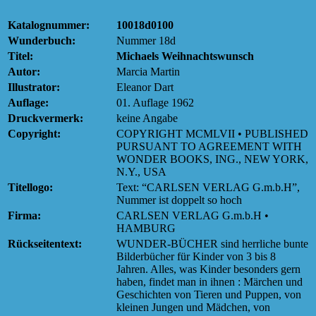
Katalognummer:
10018d0100
Wunderbuch:
Nummer 18d
Titel:
Michaels Weihnachtswunsch
Autor:
Marcia Martin
Illustrator:
Eleanor Dart
Auflage:
01. Auflage 1962
Druckvermerk:
keine Angabe
Copyright:
COPYRIGHT MCMLVII • PUBLISHED
PURSUANT TO AGREEMENT WITH
WONDER BOOKS, ING., NEW YORK,
N.Y., USA
Titellogo:
Text: “CARLSEN VERLAG G.m.b.H”,
Nummer ist doppelt so hoch
Firma:
CARLSEN VERLAG G.m.b.H •
HAMBURG
Rückseitentext:
WUNDER-BÜCHER sind herrliche bunte
Bilderbücher für Kinder von 3 bis 8
Jahren. Alles, was Kinder besonders gern
haben, findet man in ihnen : Märchen und
Geschichten von Tieren und Puppen, von
kleinen Jungen und Mädchen, von