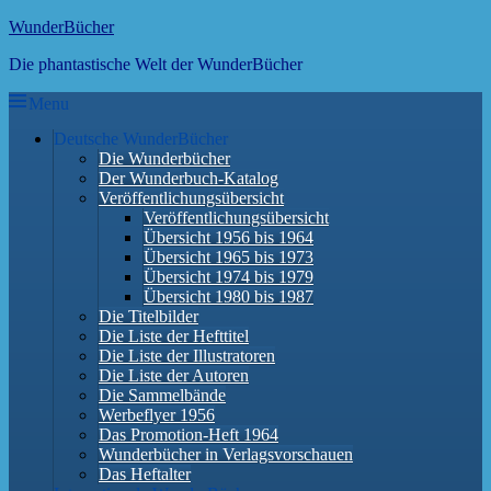
Skip
WunderBücher
to
Die phantastische Welt der WunderBücher
content
Menu
Hauptmenü
Deutsche WunderBücher
Die Wunderbücher
Der Wunderbuch-Katalog
Veröffentlichungsübersicht
Veröffentlichungsübersicht
Übersicht 1956 bis 1964
Übersicht 1965 bis 1973
Übersicht 1974 bis 1979
Übersicht 1980 bis 1987
Die Titelbilder
Die Liste der Hefttitel
Die Liste der Illustratoren
Die Liste der Autoren
Die Sammelbände
Werbeflyer 1956
Das Promotion-Heft 1964
Wunderbücher in Verlagsvorschauen
Das Heftalter