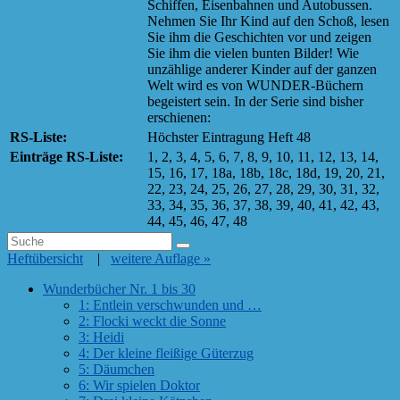
Schiffen, Eisenbahnen und Autobussen.
Nehmen Sie Ihr Kind auf den Schoß, lesen
Sie ihm die Geschichten vor und zeigen
Sie ihm die vielen bunten Bilder! Wie
unzählige anderer Kinder auf der ganzen
Welt wird es von WUNDER-Büchern
begeistert sein. In der Serie sind bisher
erschienen:
RS-Liste:
Höchster Eintragung Heft 48
Einträge RS-Liste:
1, 2, 3, 4, 5, 6, 7, 8, 9, 10, 11, 12, 13, 14,
15, 16, 17, 18a, 18b, 18c, 18d, 19, 20, 21,
22, 23, 24, 25, 26, 27, 28, 29, 30, 31, 32,
33, 34, 35, 36, 37, 38, 39, 40, 41, 42, 43,
44, 45, 46, 47, 48
Primärer
Search
Suche
for:
Heftübersicht
|
weitere Auflage »
Seitenleisten
Widget-
Wunderbücher Nr. 1 bis 30
1: Entlein verschwunden und …
Bereich
2: Flocki weckt die Sonne
3: Heidi
4: Der kleine fleißige Güterzug
5: Däumchen
6: Wir spielen Doktor