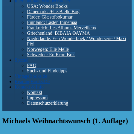
Internationale WunderBücher
USA: Wonder Books
Dänemark: Ælle-Bælle Bog
Färöer: Glæstribøkurnar
Finnland: Lasten Ihmemaa
Frankreich: Les Albums Merveilleux
Griechenland: ΒΙΒΛΙΑ ΘΑΥΜΑ
Niederlande: Een Wonderboek / Wonderserie / Maxi
Pixi
Norwegen: Elle Melle
Schweden: En Kron Bok
Special
FAQ
Such- und Findetipps
VintageBooks.de
ReadingBooks.De
Kontakt & Info
Kontakt
Impressum
Datenschutzerklärung
Michaels Weihnachtswunsch (1. Auflage)