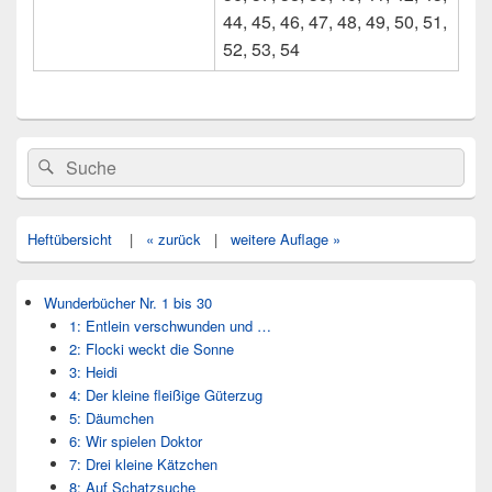
44, 45, 46, 47, 48, 49, 50, 51,
52, 53, 54
Primärer
Search
Suche
Seitenleisten
for:
Widget-
Bereich
Heftübersicht
|
« zurück
|
weitere Auflage »
Wunderbücher Nr. 1 bis 30
1: Entlein verschwunden und …
2: Flocki weckt die Sonne
3: Heidi
4: Der kleine fleißige Güterzug
5: Däumchen
6: Wir spielen Doktor
7: Drei kleine Kätzchen
8: Auf Schatzsuche