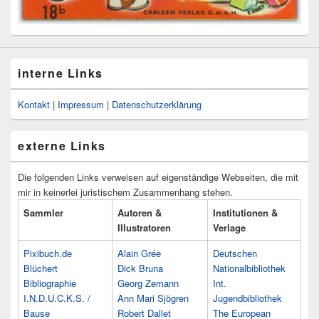
interne Links
Kontakt
|
Impressum
|
Datenschutzerklärung
externe Links
Die folgenden Links verweisen auf eigenständige Webseiten, die mit
mir in keinerlei juristischem Zusammenhang stehen.
Sammler
Autoren &
Institutionen &
Illustratoren
Verlage
Pixibuch.de
Alain Grée
Deutschen
Blüchert
Dick Bruna
Nationalbibliothek
Bibliographie
Georg Zemann
Int.
I.N.D.U.C.K.S. /
Ann Mari Sjögren
Jugendbibliothek
Bause
Robert Dallet
The European