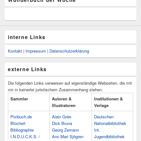
interne Links
Kontakt
|
Impressum
|
Datenschutzerklärung
externe Links
Die folgenden Links verweisen auf eigenständige Webseiten, die mit
mir in keinerlei juristischem Zusammenhang stehen.
Sammler
Autoren &
Institutionen &
Illustratoren
Verlage
Pixibuch.de
Alain Grée
Deutschen
Blüchert
Dick Bruna
Nationalbibliothek
Bibliographie
Georg Zemann
Int.
I.N.D.U.C.K.S. /
Ann Mari Sjögren
Jugendbibliothek