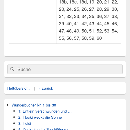
18b, 18c, 18d, 19, 20, 21, 22,
23, 24, 25, 26, 27, 28, 29, 30,
31, 32, 33, 34, 35, 36, 37, 38,
39, 40, 41, 42, 43, 44, 45, 46,
47, 48, 49, 50, 51, 52, 53, 54,
55, 56, 57, 58, 59, 60
Primärer
Search
Suche
Seitenleisten
for:
Widget-
Bereich
Heftübersicht
|
« zurück
Wunderbücher Nr. 1 bis 30
1: Entlein verschwunden und …
2: Flocki weckt die Sonne
3: Heidi
4: Der kleine fleißige Güterzug