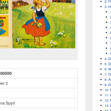
2: F
3: H
4: D
5: 
6: W
300500
7: D
8: A
er 3
9: D
10: 
11: 
12: 
na Spyri
13: 
14: 