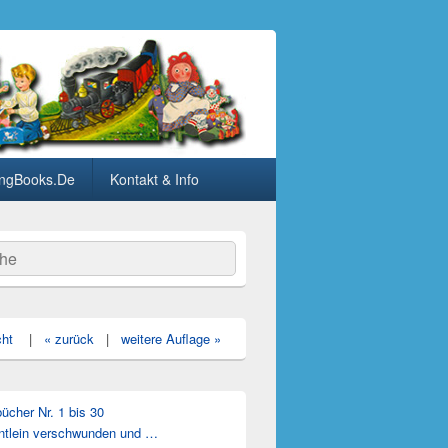
ngBooks.De
Kontakt & Info
he
cht
|
« zurück
|
weitere Auflage »
cher Nr. 1 bis 30
ntlein verschwunden und …