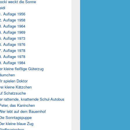
locki weckt die Sonne
eidi
1. Auflage 1956
2. Auflage 1958
3. Auflage 1964
4. Auflage 1969
5. Auflage 1973
6. Auflage 1976
7. Auflage 1978
8. Auflage 1978
9. Auflage 1984
er kleine fleißige Güterzug
Däumchen
ir spielen Doktor
rei kleine Kätzchen
uf Schatzsuche
er ratternde, knatternde Schul-Autobus
Peter, das Kaninchen
Wer lebt auf dem Bauernhof
Die Sonntagspuppe
Der kleine blaue Zug
Stoffmariechen