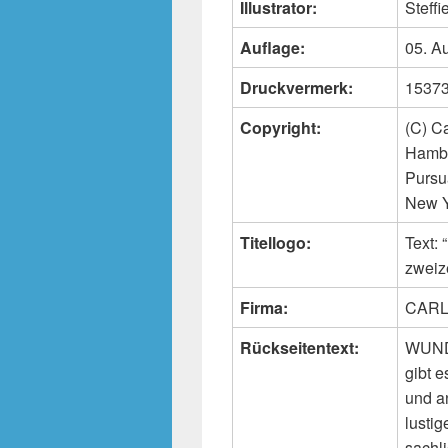
Illustrator:
Steffi
Auflage:
05. A
Druckvermerk:
15373 
Copyright:
(C) C
Hambu
Pursu
New Y
Titellogo:
Text
zweiz
Firma:
CARL
Rückseitentext:
WUNDE
gibt e
und an
lusti
sachl