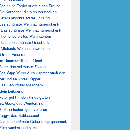
Der kleine Tobby sucht einen Freund
Die Kätzchen, die sich verstecken …
Peter Langohrs erster Frühling
Das schönste Weihnachtsgeschenk
 Das schönste Weihnachtsgeschenk
 Heinerles erstes Weihnachten
 Das allerschönste Geschenk
 Michaels Weihnachtswunsch
9 treue Freunde
Im Raumschiff zum Mond
Peter, das schwarze Fohlen
Das Wipp-Wupp-Auto / später auch als:
er und sein roter Kipper
Das Geburtstagsgeschenk
Mein Leibgericht
Peter geht in den Kindergarten
Ga-Gack, das Wunderkind
Stoffmariechen geht verloren
Tuggy, das Schleppboot
Das allerschönste Geburtstagsgeschenk
Alles wächst und blüht