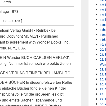
e Lerch
15: 
16: 
uflage 1973
17: 
18: 
[ 03 – 1973 ]
18a:
18b:
arlsen Verlag GmbH • Reinbek bei
18c:
rg Copyright MCMLVI • Published
18d:
ant to agreement with Wonder Books, Inc.,
19: 
ork, N. Y., USA
20: 
21: 
: “EIN Wunder BUCH CARLSEN VERLAG”,
22: 
eilig, Nummer ist so hoch wie beide Zeilen
Wern
23: 
SEN VERLAG REINBEK BEI HAMBURG
24: 
25: 
R-BÜCHER In dieser preiswerten Reihe
26: 
s einfache Bücher für die kleinen Kinder
27: 
spruchsvolle für die größeren; es gibt
28: 
29: 
ge und ernste Sachen, spannende und
30: 
ich informierende: WUNDER-Bücher