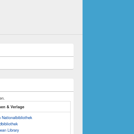
en.
onen & Verlage
Nationalbibliothek
dbibliothek
ean Library