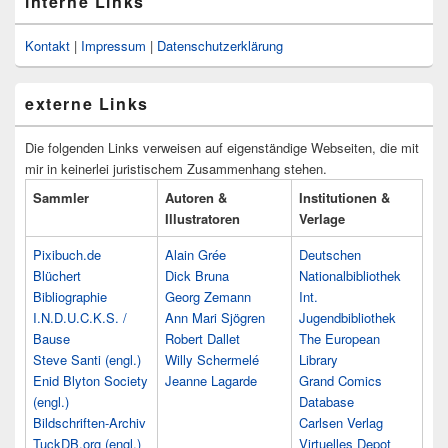
interne Links
Kontakt
|
Impressum
|
Datenschutzerklärung
externe Links
Die folgenden Links verweisen auf eigenständige Webseiten, die mit
mir in keinerlei juristischem Zusammenhang stehen.
Sammler
Autoren &
Institutionen &
Illustratoren
Verlage
Pixibuch.de
Alain Grée
Deutschen
Blüchert
Dick Bruna
Nationalbibliothek
Bibliographie
Georg Zemann
Int.
I.N.D.U.C.K.S. /
Ann Mari Sjögren
Jugendbibliothek
Bause
Robert Dallet
The European
Steve Santi (engl.)
Willy Schermelé
Library
Enid Blyton Society
Jeanne Lagarde
Grand Comics
(engl.)
Database
Bildschriften-Archiv
Carlsen Verlag
TuckDB.org (engl.)
Virtuelles Depot