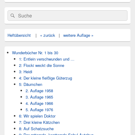
Primärer
Search
Suche
Seitenleisten
for:
Widget-
Bereich
Heftübersicht
|
« zurück
|
weitere Auflage »
Wunderbücher Nr. 1 bis 30
1: Entlein verschwunden und …
2: Flocki weckt die Sonne
3: Heidi
4: Der kleine fleißige Güterzug
5: Däumchen
2. Auflage 1958
3. Auflage 1965
4. Auflage 1966
5. Auflage 1976
6: Wir spielen Doktor
7: Drei kleine Kätzchen
8: Auf Schatzsuche
9: Der ratternde, knatternde Schul-Autobus