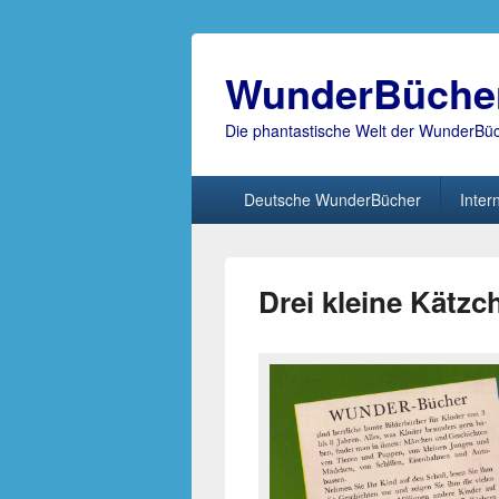
WunderBüche
Die phantastische Welt der WunderBü
Hauptmenü
Deutsche WunderBücher
Inter
Drei kleine Kätzc