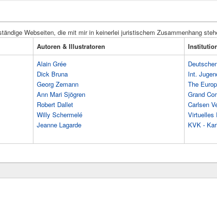
ständige Webseiten, die mit mir in keinerlei juristischem Zusammenhang steh
Autoren & Illustratoren
Instituti
Alain Grée
Deutschen 
Dick Bruna
Int. Jugen
Georg Zemann
The Europ
Ann Mari Sjögren
Grand Co
Robert Dallet
Carlsen Ve
Willy Schermelé
Virtuelle
Jeanne Lagarde
KVK - Karl