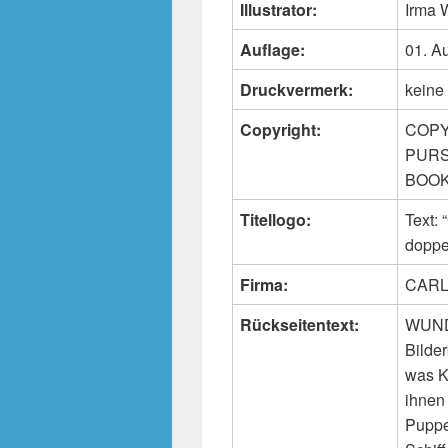
Illustrator:
Irma 
Auflage:
01. A
Druckvermerk:
keine
Copyright:
COPY
PURS
BOOKS
Titellogo:
Text:
doppe
Firma:
CARL
Rückseitentext:
WUND
Bilder
was K
ihnen
Puppe