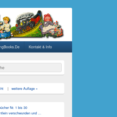
ngBooks.De
Kontakt & Info
he
cht
|
weitere Auflage »
cher Nr. 1 bis 30
ntlein verschwunden und …