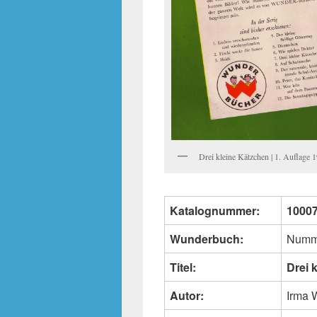
Drei kleine Kätzchen | 1. Auflage 
Katalognummer:
1000
Wunderbuch:
Numm
Titel:
Drei 
Autor:
Irma 