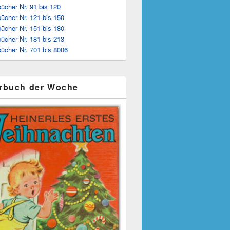
ücher Nr. 91 bis 120
ücher Nr. 121 bis 150
ücher Nr. 151 bis 180
ücher Nr. 181 bis 213
ücher Nr. 701 bis 8006
rbuch der Woche