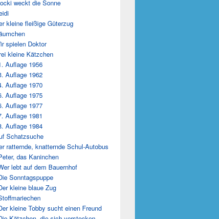
locki weckt die Sonne
eidi
er kleine fleißige Güterzug
Däumchen
ir spielen Doktor
rei kleine Kätzchen
1. Auflage 1956
3. Auflage 1962
4. Auflage 1970
6. Auflage 1975
6. Auflage 1977
7. Auflage 1981
8. Auflage 1984
uf Schatzsuche
er ratternde, knatternde Schul-Autobus
Peter, das Kaninchen
Wer lebt auf dem Bauernhof
Die Sonntagspuppe
Der kleine blaue Zug
Stoffmariechen
Der kleine Tobby sucht einen Freund
Die Kätzchen, die sich verstecken …