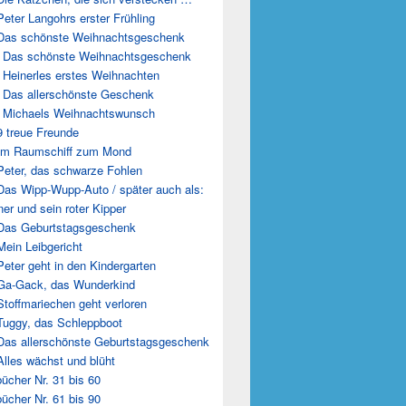
Peter Langohrs erster Frühling
Das schönste Weihnachtsgeschenk
 Das schönste Weihnachtsgeschenk
 Heinerles erstes Weihnachten
 Das allerschönste Geschenk
 Michaels Weihnachtswunsch
9 treue Freunde
Im Raumschiff zum Mond
Peter, das schwarze Fohlen
Das Wipp-Wupp-Auto / später auch als:
er und sein roter Kipper
Das Geburtstagsgeschenk
Mein Leibgericht
Peter geht in den Kindergarten
Ga-Gack, das Wunderkind
Stoffmariechen geht verloren
Tuggy, das Schleppboot
Das allerschönste Geburtstagsgeschenk
Alles wächst und blüht
ücher Nr. 31 bis 60
ücher Nr. 61 bis 90