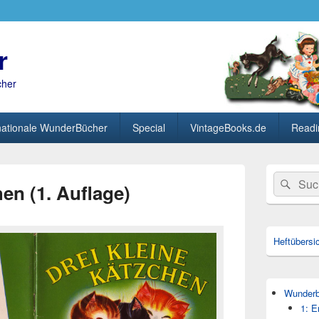
r
cher
nationale WunderBücher
Special
VintageBooks.de
Readi
Primärer
Search
Suc
Seitenleisten
hen (1. Auflage)
for:
Widget-
Bereich
Heftübersi
Wunderbü
1: E