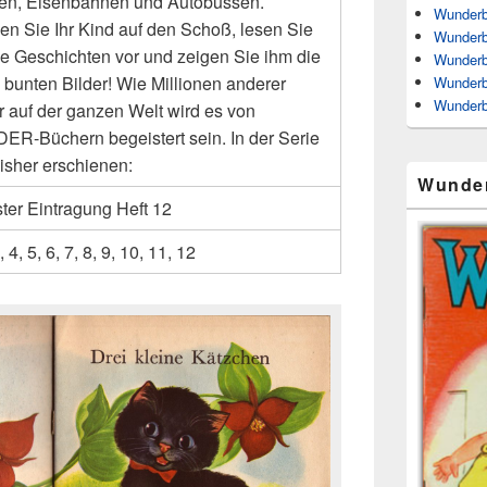
fen, Eisenbahnen und Autobussen.
Wunderb
n Sie Ihr Kind auf den Schoß, lesen Sie
Wunderb
ie Geschichten vor und zeigen Sie ihm die
Wunderb
 bunten Bilder! Wie Millionen anderer
Wunderb
Wunderb
r auf der ganzen Welt wird es von
R-Büchern begeistert sein. In der Serie
bisher erschienen:
Wunde
ter Eintragung Heft 12
, 4, 5, 6, 7, 8, 9, 10, 11, 12