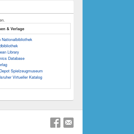
en.
onen & Verlage
Nationalbibliothek
dbibliothek
ean Library
mics Database
rlag
s Depot Spielzeugmuseum
sruher Virtueller Katalog