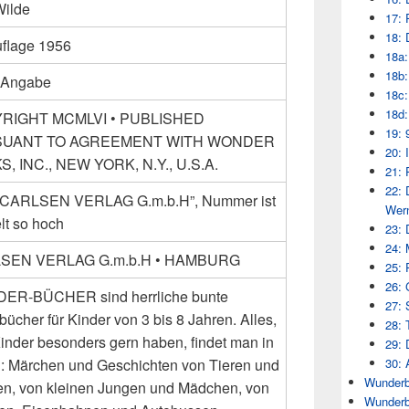
Wilde
17: 
18: 
uflage 1956
18a:
18b:
 Angabe
18c:
18d:
RIGHT MCMLVI • PUBLISHED
19: 
UANT TO AGREEMENT WITH WONDER
20: 
, INC., NEW YORK, N.Y., U.S.A.
21: 
22: 
 “CARLSEN VERLAG G.m.b.H”, Nummer ist
Wern
lt so hoch
23: 
24: 
SEN VERLAG G.m.b.H • HAMBURG
25: 
26: 
ER-BÜCHER sind herrliche bunte
27: 
bücher für Kinder von 3 bis 8 Jahren. Alles,
28: 
inder besonders gern haben, findet man in
29: 
30: 
 : Märchen und Geschichten von Tieren und
Wunderb
n, von kleinen Jungen und Mädchen, von
Wunderb