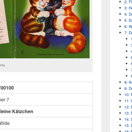
2: F
3: H
4: D
5: 
6: W
7: D
1956
8: A
700100
9: D
10: 
er 7
11: 
12: 
kleine Kätzchen
13: 
14: 
Wilde
15: 
16: 