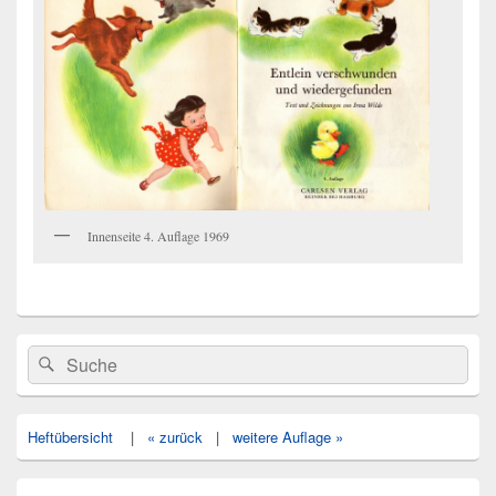
Innenseite 4. Auflage 1969
Primärer
Search
Suche
Seitenleisten
for:
Widget-
Bereich
Heftübersicht
|
« zurück
|
weitere Auflage »