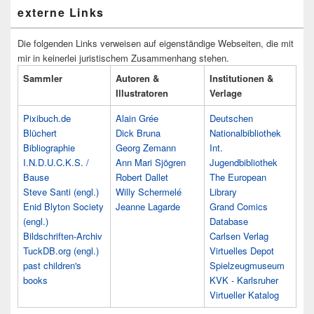
externe Links
Die folgenden Links verweisen auf eigenständige Webseiten, die mit
mir in keinerlei juristischem Zusammenhang stehen.
Sammler
Autoren &
Institutionen &
Illustratoren
Verlage
Pixibuch.de
Alain Grée
Deutschen
Blüchert
Dick Bruna
Nationalbibliothek
Bibliographie
Georg Zemann
Int.
I.N.D.U.C.K.S. /
Ann Mari Sjögren
Jugendbibliothek
Bause
Robert Dallet
The European
Steve Santi (engl.)
Willy Schermelé
Library
Enid Blyton Society
Jeanne Lagarde
Grand Comics
(engl.)
Database
Bildschriften-Archiv
Carlsen Verlag
TuckDB.org (engl.)
Virtuelles Depot
past children's
Spielzeugmuseum
books
KVK - Karlsruher
Virtueller Katalog