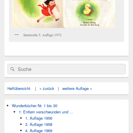
Innenseite 5. Auflage 1972
Primärer
Search
Suche
Seitenleisten
for:
Widget-
Bereich
Heftübersicht
|
« zurück
|
weitere Auflage »
Wunderbücher Nr. 1 bis 30
1: Entlein verschwunden und …
1. Auflage 1956
2. Auflage 1958
4. Auflage 1969