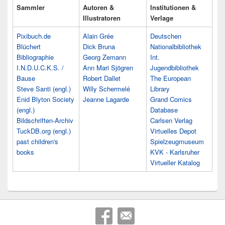
Sammler
Autoren &
Institutionen &
Illustratoren
Verlage
Pixibuch.de
Alain Grée
Deutschen
Blüchert
Dick Bruna
Nationalbibliothek
Bibliographie
Georg Zemann
Int.
I.N.D.U.C.K.S. /
Ann Mari Sjögren
Jugendbibliothek
Bause
Robert Dallet
The European
Steve Santi (engl.)
Willy Schermelé
Library
Enid Blyton Society
Jeanne Lagarde
Grand Comics
(engl.)
Database
Bildschriften-Archiv
Carlsen Verlag
TuckDB.org (engl.)
Virtuelles Depot
past children's
Spielzeugmuseum
books
KVK - Karlsruher
Virtueller Katalog