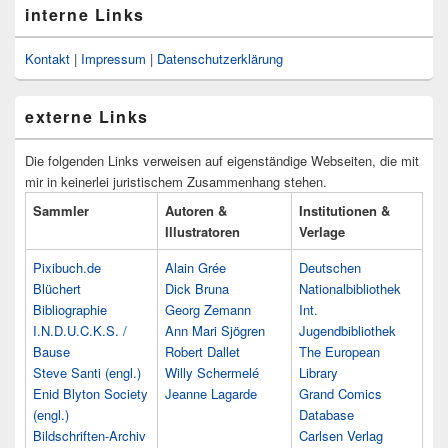
interne Links
Kontakt
|
Impressum
|
Datenschutzerklärung
externe Links
Die folgenden Links verweisen auf eigenständige Webseiten, die mit
mir in keinerlei juristischem Zusammenhang stehen.
Sammler
Autoren &
Institutionen &
Illustratoren
Verlage
Pixibuch.de
Alain Grée
Deutschen
Blüchert
Dick Bruna
Nationalbibliothek
Bibliographie
Georg Zemann
Int.
I.N.D.U.C.K.S. /
Ann Mari Sjögren
Jugendbibliothek
Bause
Robert Dallet
The European
Steve Santi (engl.)
Willy Schermelé
Library
Enid Blyton Society
Jeanne Lagarde
Grand Comics
(engl.)
Database
Bildschriften-Archiv
Carlsen Verlag