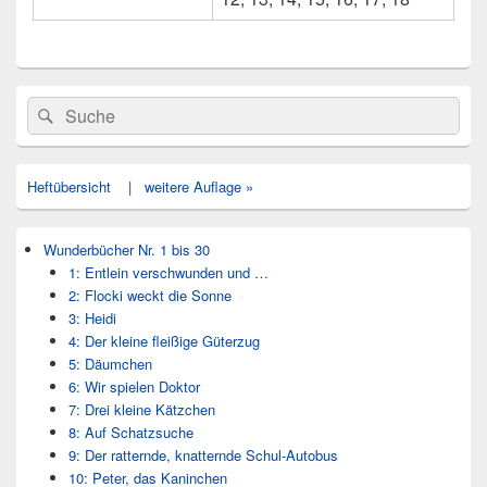
Primärer
Search
Suche
Seitenleisten
for:
Widget-
Bereich
Heftübersicht
|
weitere Auflage »
Wunderbücher Nr. 1 bis 30
1: Entlein verschwunden und …
2: Flocki weckt die Sonne
3: Heidi
4: Der kleine fleißige Güterzug
5: Däumchen
6: Wir spielen Doktor
7: Drei kleine Kätzchen
8: Auf Schatzsuche
9: Der ratternde, knatternde Schul-Autobus
10: Peter, das Kaninchen