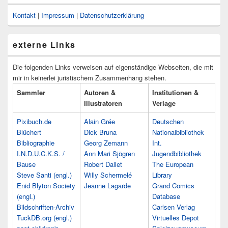
Kontakt
|
Impressum
|
Datenschutzerklärung
externe Links
Die folgenden Links verweisen auf eigenständige Webseiten, die mit
mir in keinerlei juristischem Zusammenhang stehen.
Sammler
Autoren &
Institutionen &
Illustratoren
Verlage
Pixibuch.de
Alain Grée
Deutschen
Blüchert
Dick Bruna
Nationalbibliothek
Bibliographie
Georg Zemann
Int.
I.N.D.U.C.K.S. /
Ann Mari Sjögren
Jugendbibliothek
Bause
Robert Dallet
The European
Steve Santi (engl.)
Willy Schermelé
Library
Enid Blyton Society
Jeanne Lagarde
Grand Comics
(engl.)
Database
Bildschriften-Archiv
Carlsen Verlag
TuckDB.org (engl.)
Virtuelles Depot