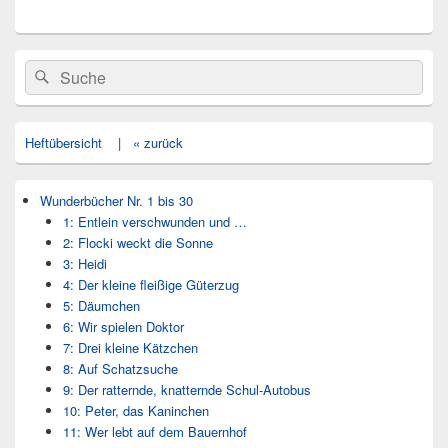
Primärer
Search
Suche
Seitenleisten
for:
Widget-
Bereich
Heftübersicht
|
« zurück
Wunderbücher Nr. 1 bis 30
1: Entlein verschwunden und …
2: Flocki weckt die Sonne
3: Heidi
4: Der kleine fleißige Güterzug
5: Däumchen
6: Wir spielen Doktor
7: Drei kleine Kätzchen
8: Auf Schatzsuche
9: Der ratternde, knatternde Schul-Autobus
10: Peter, das Kaninchen
11: Wer lebt auf dem Bauernhof