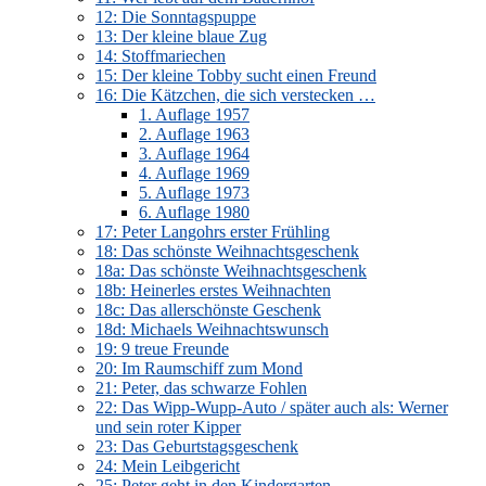
12: Die Sonntagspuppe
13: Der kleine blaue Zug
14: Stoffmariechen
15: Der kleine Tobby sucht einen Freund
16: Die Kätzchen, die sich verstecken …
1. Auflage 1957
2. Auflage 1963
3. Auflage 1964
4. Auflage 1969
5. Auflage 1973
6. Auflage 1980
17: Peter Langohrs erster Frühling
18: Das schönste Weihnachtsgeschenk
18a: Das schönste Weihnachtsgeschenk
18b: Heinerles erstes Weihnachten
18c: Das allerschönste Geschenk
18d: Michaels Weihnachtswunsch
19: 9 treue Freunde
20: Im Raumschiff zum Mond
21: Peter, das schwarze Fohlen
22: Das Wipp-Wupp-Auto / später auch als: Werner
und sein roter Kipper
23: Das Geburtstagsgeschenk
24: Mein Leibgericht
25: Peter geht in den Kindergarten