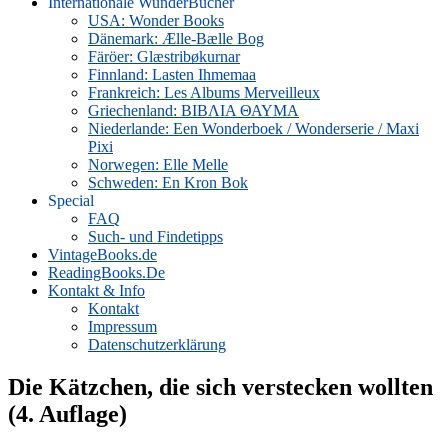
Internationale WunderBücher
USA: Wonder Books
Dänemark: Ælle-Bælle Bog
Färöer: Glæstribøkurnar
Finnland: Lasten Ihmemaa
Frankreich: Les Albums Merveilleux
Griechenland: ΒΙΒΛΙΑ ΘΑΥΜΑ
Niederlande: Een Wonderboek / Wonderserie / Maxi
Pixi
Norwegen: Elle Melle
Schweden: En Kron Bok
Special
FAQ
Such- und Findetipps
VintageBooks.de
ReadingBooks.De
Kontakt & Info
Kontakt
Impressum
Datenschutzerklärung
Die Kätzchen, die sich verstecken wollten
(4. Auflage)