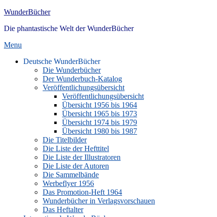
Skip
WunderBücher
to
Die phantastische Welt der WunderBücher
content
Menu
Hauptmenü
Deutsche WunderBücher
Die Wunderbücher
Der Wunderbuch-Katalog
Veröffentlichungsübersicht
Veröffentlichungsübersicht
Übersicht 1956 bis 1964
Übersicht 1965 bis 1973
Übersicht 1974 bis 1979
Übersicht 1980 bis 1987
Die Titelbilder
Die Liste der Hefttitel
Die Liste der Illustratoren
Die Liste der Autoren
Die Sammelbände
Werbeflyer 1956
Das Promotion-Heft 1964
Wunderbücher in Verlagsvorschauen
Das Heftalter