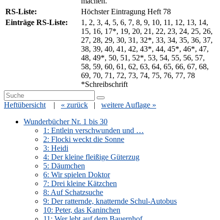
machen.
RS-Liste:
Höchster Eintragung Heft 78
Einträge RS-Liste:
1, 2, 3, 4, 5, 6, 7, 8, 9, 10, 11, 12, 13, 14,
15, 16, 17*, 19, 20, 21, 22, 23, 24, 25, 26,
27, 28, 29, 30, 31, 32*, 33, 34, 35, 36, 37,
38, 39, 40, 41, 42, 43*, 44, 45*, 46*, 47,
48, 49*, 50, 51, 52*, 53, 54, 55, 56, 57,
58, 59, 60, 61, 62, 63, 64, 65, 66, 67, 68,
69, 70, 71, 72, 73, 74, 75, 76, 77, 78
*Schreibschrift
Primärer
Search
Suche
for:
Heftübersicht
|
« zurück
|
weitere Auflage »
Seitenleisten
Widget-
Wunderbücher Nr. 1 bis 30
1: Entlein verschwunden und …
Bereich
2: Flocki weckt die Sonne
3: Heidi
4: Der kleine fleißige Güterzug
5: Däumchen
6: Wir spielen Doktor
7: Drei kleine Kätzchen
8: Auf Schatzsuche
9: Der ratternde, knatternde Schul-Autobus
10: Peter, das Kaninchen
11: Wer lebt auf dem Bauernhof