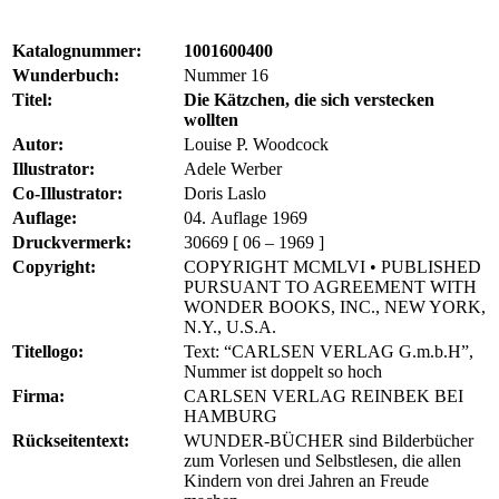
Katalognummer:
1001600400
Wunderbuch:
Nummer 16
Titel:
Die Kätzchen, die sich verstecken
wollten
Autor:
Louise P. Woodcock
Illustrator:
Adele Werber
Co-Illustrator:
Doris Laslo
Auflage:
04. Auflage 1969
Druckvermerk:
30669 [ 06 – 1969 ]
Copyright:
COPYRIGHT MCMLVI • PUBLISHED
PURSUANT TO AGREEMENT WITH
WONDER BOOKS, INC., NEW YORK,
N.Y., U.S.A.
Titellogo:
Text: “CARLSEN VERLAG G.m.b.H”,
Nummer ist doppelt so hoch
Firma:
CARLSEN VERLAG REINBEK BEI
HAMBURG
Rückseitentext:
WUNDER-BÜCHER sind Bilderbücher
zum Vorlesen und Selbstlesen, die allen
Kindern von drei Jahren an Freude