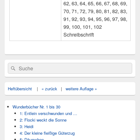
62, 63, 64, 65, 66, 67, 68, 69,
70, 71, 72, 79, 80, 81, 82, 83,
91, 92, 93, 94, 95, 96, 97, 98,
99, 100, 101, 102
Schreibschrift
Primärer
Search
Suche
Seitenleisten
for:
Widget-
Bereich
Heftübersicht
|
« zurück
|
weitere Auflage »
Wunderbücher Nr. 1 bis 30
1: Entlein verschwunden und …
2: Flocki weckt die Sonne
3: Heidi
4: Der kleine fleißige Güterzug
5: Däumchen