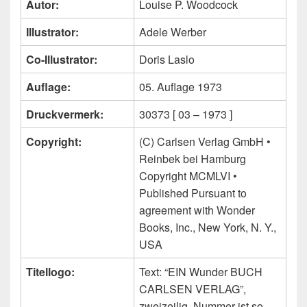
Autor:
Louise P. Woodcock
Illustrator:
Adele Werber
Co-Illustrator:
Doris Laslo
Auflage:
05. Auflage 1973
Druckvermerk:
30373 [ 03 – 1973 ]
Copyright:
(C) Carlsen Verlag GmbH •
Reinbek bei Hamburg
Copyright MCMLVI •
Published Pursuant to
agreement with Wonder
Books, Inc., New York, N. Y.,
USA
Titellogo:
Text: “EIN Wunder BUCH
CARLSEN VERLAG”,
zweizeilig, Nummer ist so