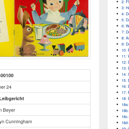
2: F
3: H
4: D
5: 
6: W
7: D
8: A
9: D
10: 
11: 
12: 
13: 
14: 
400100
15: 
16: 
er 24
17: 
Leibgericht
18: 
18a:
n Beyer
18b:
18c:
yn Cunningham
18d:
19: 