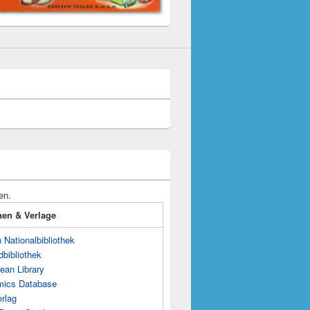
en.
onen & Verlage
Nationalbibliothek
dbibliothek
ean Library
mics Database
rlag