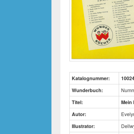
Katalognummer:
1002
Wunderbuch:
Numm
Titel:
Mein 
Autor:
Evely
Illustrator:
Dellw