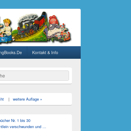
ngBooks.De
Kontakt & Info
he
cht
|
weitere Auflage »
cher Nr. 1 bis 30
ntlein verschwunden und …