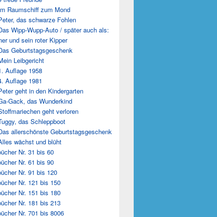
Im Raumschiff zum Mond
Peter, das schwarze Fohlen
Das Wipp-Wupp-Auto / später auch als:
er und sein roter Kipper
Das Geburtstagsgeschenk
Mein Leibgericht
1. Auflage 1958
4. Auflage 1981
Peter geht in den Kindergarten
Ga-Gack, das Wunderkind
Stoffmariechen geht verloren
Tuggy, das Schleppboot
Das allerschönste Geburtstagsgeschenk
Alles wächst und blüht
ücher Nr. 31 bis 60
ücher Nr. 61 bis 90
ücher Nr. 91 bis 120
ücher Nr. 121 bis 150
ücher Nr. 151 bis 180
ücher Nr. 181 bis 213
ücher Nr. 701 bis 8006