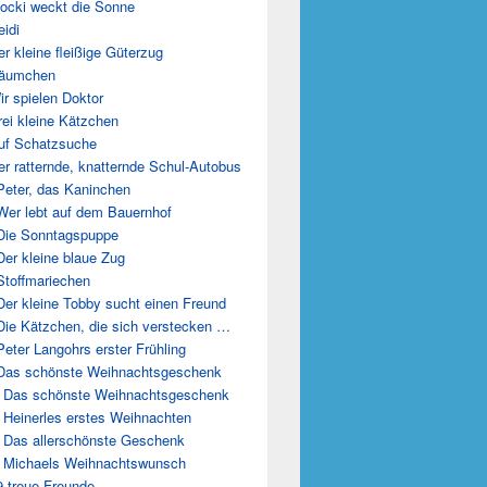
locki weckt die Sonne
eidi
er kleine fleißige Güterzug
Däumchen
ir spielen Doktor
rei kleine Kätzchen
uf Schatzsuche
er ratternde, knatternde Schul-Autobus
Peter, das Kaninchen
Wer lebt auf dem Bauernhof
Die Sonntagspuppe
Der kleine blaue Zug
Stoffmariechen
Der kleine Tobby sucht einen Freund
Die Kätzchen, die sich verstecken …
Peter Langohrs erster Frühling
Das schönste Weihnachtsgeschenk
 Das schönste Weihnachtsgeschenk
 Heinerles erstes Weihnachten
 Das allerschönste Geschenk
 Michaels Weihnachtswunsch
9 treue Freunde