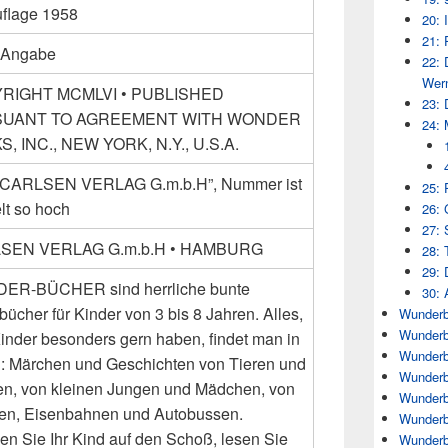
uflage 1958
20: 
21: 
 Angabe
22: 
Wern
RIGHT MCMLVI • PUBLISHED
23: 
UANT TO AGREEMENT WITH WONDER
24: 
, INC., NEW YORK, N.Y., U.S.A.
 “CARLSEN VERLAG G.m.b.H”, Nummer ist
25: 
lt so hoch
26: 
27: 
SEN VERLAG G.m.b.H • HAMBURG
28: 
29: 
ER-BÜCHER sind herrliche bunte
30: 
bücher für Kinder von 3 bis 8 Jahren. Alles,
Wunderb
Wunderb
inder besonders gern haben, findet man in
Wunderb
 : Märchen und Geschichten von Tieren und
Wunderb
n, von kleinen Jungen und Mädchen, von
Wunderb
fen, Eisenbahnen und Autobussen.
Wunderb
n Sie Ihr Kind auf den Schoß, lesen Sie
Wunderb