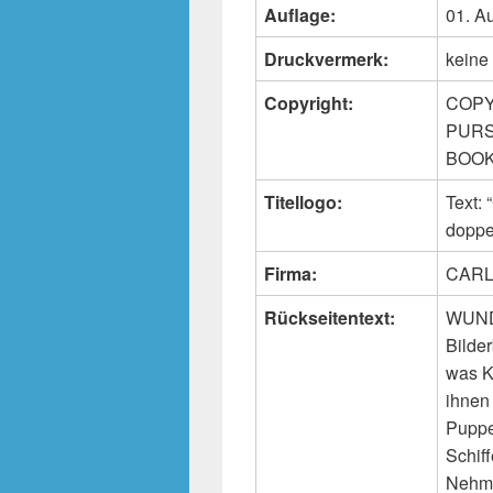
Auflage:
01. A
Druckvermerk:
keine
Copyright:
COPY
PURS
BOOKS
Titellogo:
Text:
doppe
Firma:
CARL
Rückseitentext:
WUND
Bilder
was K
ihnen
Puppe
Schif
Nehme