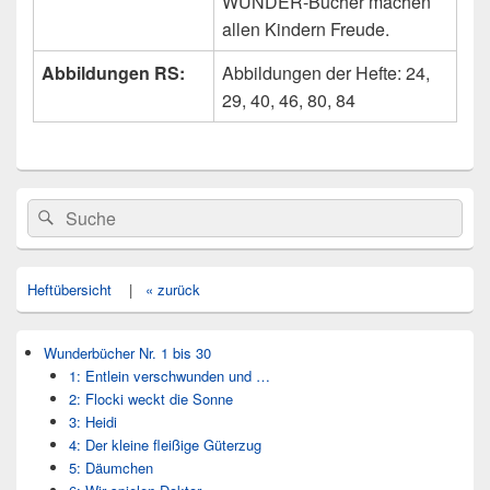
WUNDER-Bücher machen
allen Kindern Freude.
Abbildungen RS:
Abbildungen der Hefte: 24,
29, 40, 46, 80, 84
Primärer
Search
Suche
Seitenleisten
for:
Widget-
Bereich
Heftübersicht
|
« zurück
Wunderbücher Nr. 1 bis 30
1: Entlein verschwunden und …
2: Flocki weckt die Sonne
3: Heidi
4: Der kleine fleißige Güterzug
5: Däumchen