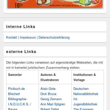
interne Links
Kontakt
|
Impressum
|
Datenschutzerklärung
externe Links
Die folgenden Links verweisen auf eigenständige Webseiten, die mit
mir in keinerlei juristischem Zusammenhang stehen.
Sammler
Autoren &
Institutionen &
Illustratoren
Verlage
Pixibuch.de
Alain Grée
Deutschen
Blüchert
Dick Bruna
Nationalbibliothek
Bibliographie
Georg Zemann
Int.
I.N.D.U.C.K.S. /
Ann Mari Sjögren
Jugendbibliothek
Bause
Robert Dallet
The European